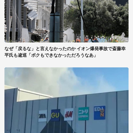
なぜ「戻るな」と言えなかったのか イオン爆発事故で斎藤幸
平氏も逡巡「ボクもできなかっただろうなあ」