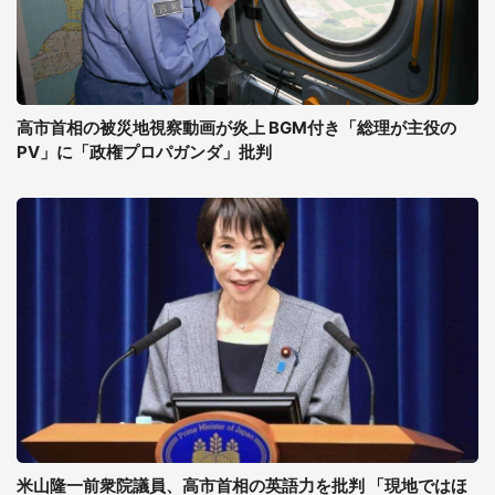
高市首相の被災地視察動画が炎上 BGM付き「総理が主役の
PV」に「政権プロパガンダ」批判
米山隆一前衆院議員、高市首相の英語力を批判 「現地ではほ