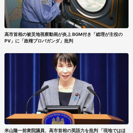
高市首相の被災地視察動画が炎上 BGM付き「総理が主役の
PV」に「政権プロパガンダ」批判
米山隆一前衆院議員、高市首相の英語力を批判 「現地ではほ