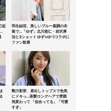
打起
羽生結弦、美しいブルー基調の衣
.
装で...「ゆず」北川悠仁・岩沢厚
選
治と3ショット ゆず×ゆづコラボに
ファン歓喜
ま
剛力彩芽、肩出しトップスで色気
法
にドキっ...茶髪ロングヘアで雰囲
気変わって 「似合ってる」「可愛
すぎ」