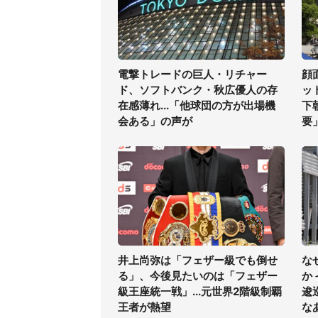
電撃トレードの巨人・リチャー
顔
ド、ソフトバンク・秋広優人の存
ッ
在感薄れ...「他球団の方が出場機
下
会ある」の声が
要
井上尚弥は「フェザー級でも倒せ
な
る」、今後見たいのは「フェザー
か
級王座統一戦」...元世界2階級制覇
逡
王者が熱望
な