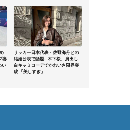
め
サッカー日本代表・佐野海舟との
プ姿
結婚公表で話題...木下桜、肩出し
わい
白キャミコーデでかわいさ限界突
破 「美しすぎ」