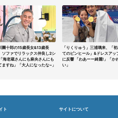
川團十郎の15歳長女&13歳長
「りくりゅう」三浦璃来、「初
、ソファでリラックス仲良し2シ
てのピンヒール」&ドレスアッ
 「海老蔵さんにも麻央さんにも
に反響 「わあーー綺麗!」「か
てますね」「大人になったな~」
い」
イト
サイトについて