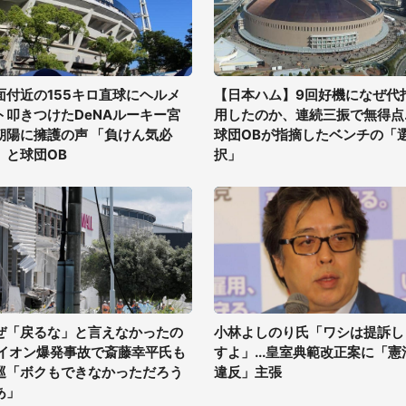
面付近の155キロ直球にヘルメ
【日本ハム】9回好機になぜ代
ト叩きつけたDeNAルーキー宮
用したのか、連続三振で無得点..
朝陽に擁護の声 「負けん気必
球団OBが指摘したベンチの「
」と球団OB
択」
ぜ「戻るな」と言えなかったの
小林よしのり氏「ワシは提訴し
 イオン爆発事故で斎藤幸平氏も
すよ」...皇室典範改正案に「憲
巡「ボクもできなかっただろう
違反」主張
あ」