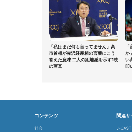
「私はまだ何も言ってません」高
「
市首相が赤沢経産相の言葉にこう
か
答えた意味 二人の距離感を示す1枚
い
の写真
叩
コンテンツ
関連サ
社会
J-CAS