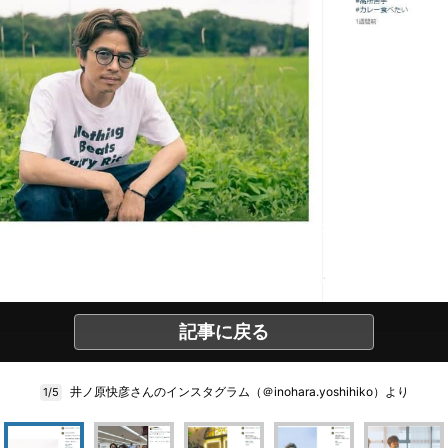
記事に戻る
井ノ原快彦さんのインスタグラム（＠inohara.yoshihiko）より
1/5