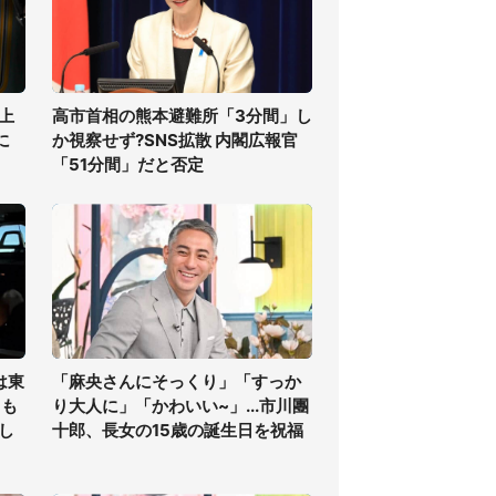
上
高市首相の熊本避難所「3分間」し
に
か視察せず?SNS拡散 内閣広報官
「51分間」だと否定
は東
「麻央さんにそっくり」「すっか
ても
り大人に」「かわいい~」...市川團
し
十郎、長女の15歳の誕生日を祝福