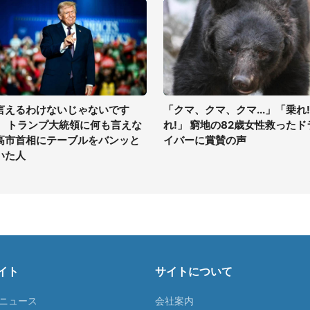
言えるわけないじゃないです
「クマ、クマ、クマ...」「乗れ!
」 トランプ大統領に何も言えな
れ!」 窮地の82歳女性救ったド
高市首相にテーブルをバンッと
イバーに賞賛の声
いた人
イト
サイトについて
Tニュース
会社案内