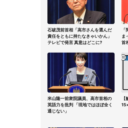
石破茂前首相「高市さんを選んだ
「
責任をともに持たなきゃいかん」
ま
テレビで発言 真意はどこに?
首
米山隆一前衆院議員、高市首相の
【
英語力を批判 「現地ではほぼ全く
1
通じない」