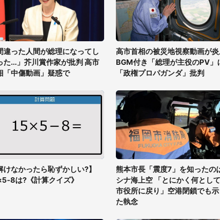
間違った人間が総理になってし
高市首相の被災地視察動画が炎
った...」芥川賞作家が批判 高市
BGM付き「総理が主役のPV」
相「中傷動画」疑惑で
「政権プロパガンダ」批判
解けなかったら恥ずかしい?】
熊本市長「震度7」を知ったの
5×5-8は?《計算クイズ》
シナ海上空 「とにかく何とし
市役所に戻り」空港閉鎖でも示
た執念