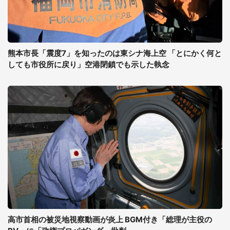
熊本市長「震度7」を知ったのは東シナ海上空 「とにかく何と
しても市役所に戻り」空港閉鎖でも示した執念
高市首相の被災地視察動画が炎上 BGM付き「総理が主役の