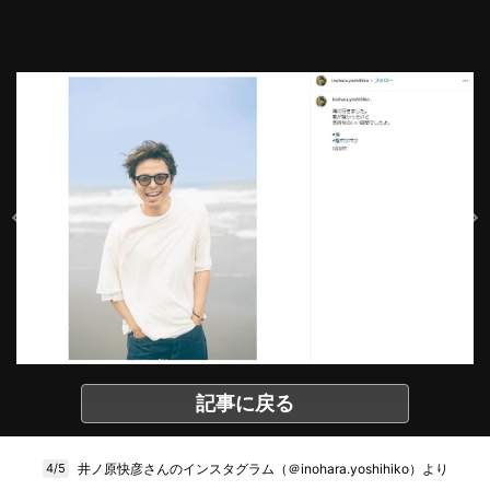
記事に戻る
井ノ原快彦さんのインスタグラム（＠inohara.yoshihiko）より
4/5