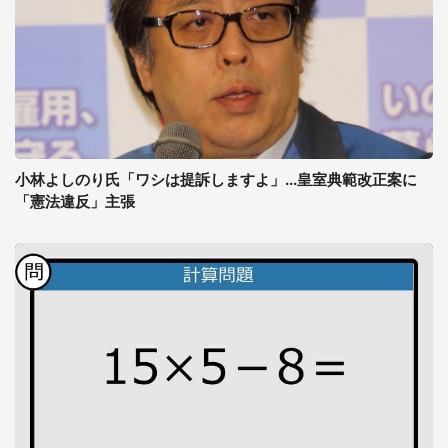
小林よしのり氏「ワシは提訴しますよ」...皇室典範改正案に
「憲法違反」主張