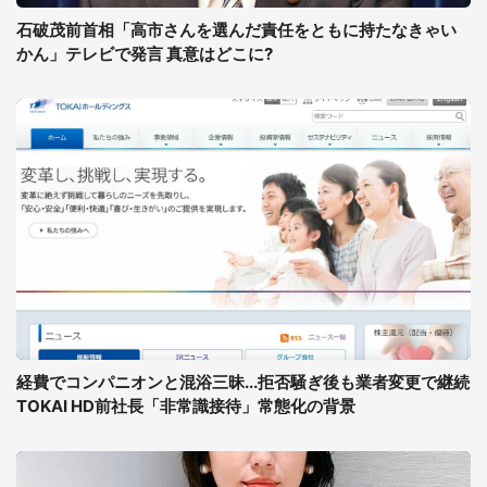
石破茂前首相「高市さんを選んだ責任をともに持たなきゃい
かん」テレビで発言 真意はどこに?
経費でコンパニオンと混浴三昧...拒否騒ぎ後も業者変更で継続
TOKAI HD前社長「非常識接待」常態化の背景