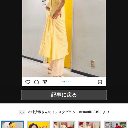
記事に戻る
木村沙織さんのインスタグラム（＠saoriiiii819）より
2/7