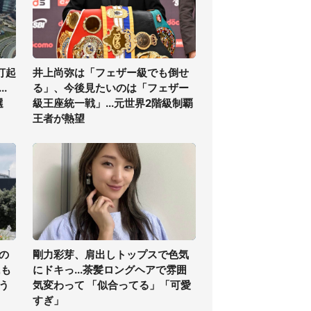
打起
井上尚弥は「フェザー級でも倒せ
.
る」、今後見たいのは「フェザー
選
級王座統一戦」...元世界2階級制覇
王者が熱望
の
剛力彩芽、肩出しトップスで色気
氏も
にドキっ...茶髪ロングヘアで雰囲
う
気変わって 「似合ってる」「可愛
すぎ」