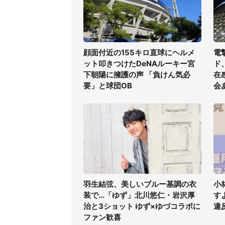
顔面付近の155キロ直球にヘルメ
電
ット叩きつけたDeNAルーキー宮
ド
下朝陽に擁護の声 「負けん気必
在
要」と球団OB
会
羽生結弦、美しいブルー基調の衣
小
装で...「ゆず」北川悠仁・岩沢厚
す
治と3ショット ゆず×ゆづコラボに
違
ファン歓喜