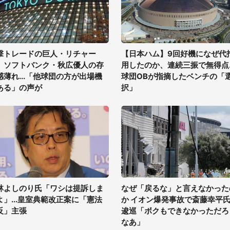
撃トレードの巨人・リチャー
【日本ハム】9回好機になぜ代
、ソフトバンク・秋広優人の存
用したのか、連続三振で無得点..
感薄れ...「他球団の方が出場機
球団OBが指摘したベンチの「
ある」の声が
択」
林よしのり氏「ワシは提訴しま
なぜ「戻るな」と言えなかった
よ」...皇室典範改正案に「憲法
か イオン爆発事故で斎藤幸平
反」主張
逡巡「ボクもできなかっただろ
なあ」