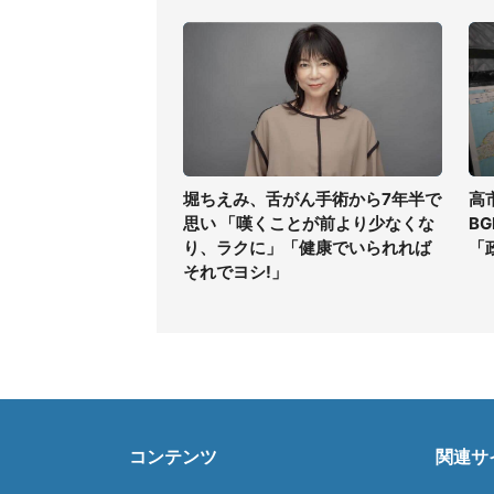
堀ちえみ、舌がん手術から7年半で
高
思い 「嘆くことが前より少なくな
B
り、ラクに」「健康でいられれば
「
それでヨシ!」
コンテンツ
関連サ