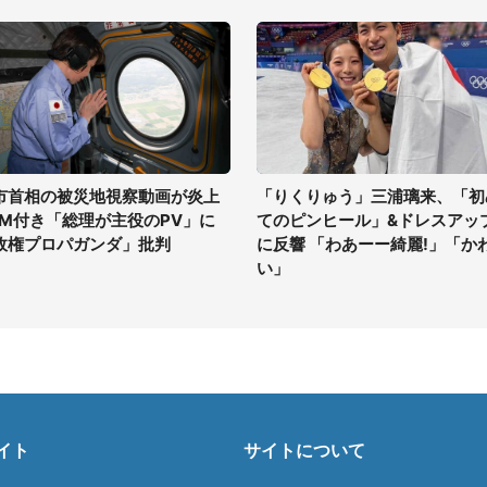
市首相の被災地視察動画が炎上
「りくりゅう」三浦璃来、「初
GM付き「総理が主役のPV」に
てのピンヒール」&ドレスアッ
政権プロパガンダ」批判
に反響 「わあーー綺麗!」「か
い」
イト
サイトについて