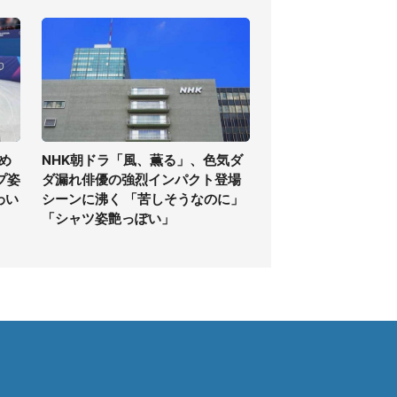
め
NHK朝ドラ「風、薫る」、色気ダ
プ姿
ダ漏れ俳優の強烈インパクト登場
わい
シーンに沸く 「苦しそうなのに」
「シャツ姿艶っぽい」