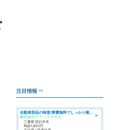
ピ
注目情報
PR
自動車部品の検査/寮費無料でしっかり稼げる denso aichi
＞
株式会社テクノスマイル
三重県 四日市市
時給1,800円
正社員 / 派遣社員