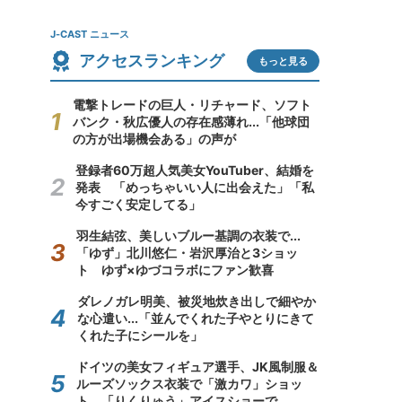
J-CAST ニュース
アクセスランキング
もっと見る
電撃トレードの巨人・リチャード、ソフト
バンク・秋広優人の存在感薄れ...「他球団
の方が出場機会ある」の声が
登録者60万超人気美女YouTuber、結婚を
発表 「めっちゃいい人に出会えた」「私
今すごく安定してる」
羽生結弦、美しいブルー基調の衣装で...
「ゆず」北川悠仁・岩沢厚治と3ショッ
ト ゆず×ゆづコラボにファン歓喜
ダレノガレ明美、被災地炊き出しで細やか
な心遣い...「並んでくれた子やとりにきて
くれた子にシールを」
ドイツの美女フィギュア選手、JK風制服＆
ルーズソックス衣装で「激カワ」ショッ
ト 「りくりゅう」アイスショーで