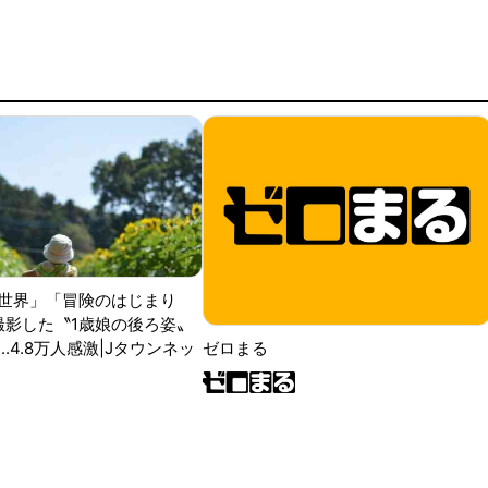
世界」「冒険のはじまり
が撮影した〝1歳娘の後ろ姿〟
ゼロまる
..4.8万人感激|Jタウンネッ