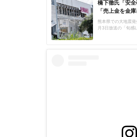
橋下徹氏「安全
「売上金を金庫
熊本県での大地震発
月3日放送の「旬感L
ント会社の幹部が避
で爆発事故の犠牲に
番組は、亡くなった
の後に一度外に避