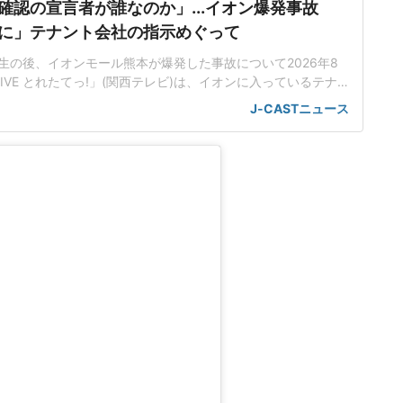
確認の宣言者が誰なのか」...イオン爆発事故
に」テナント会社の指示めぐって
生の後、イオンモール熊本が爆発した事故について2026年8
IVE とれたてっ!」(関西テレビ)は、イオンに入っているテナ
難した従業員2人に売上金を金庫に入れるように指示したこと
J-CASTニュース
なったことを取り上げた。店内に戻った5分後に爆破が起きた
従業員(22)はイオンモール熊本店2階のコスメ店に勤務、地震