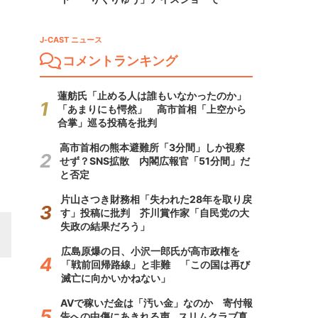
J-CAST ニュース
コメントランキング
蓮舫氏「止める人は誰もいなかったのか」
「あまりにも愕然」 高市首相「上空から
合掌」巡る投稿を批判
高市首相の熊本避難所「3分間」しか視察
せず？SNS拡散 内閣広報官「51分間」だ
と否定
片山さつき財務相「失われた28年を取り戻
す」投稿に批判 芥川賞作家「自民党の大
失政の結果だろう」
広島原爆の日、小沢一郎氏が高市政権を
「戦前回帰路線」と非難 「この国は再び
滅亡に向かいかねない」
AVで稼いだ金は「汚い金」なのか 寄付報
告への中傷にあきれる声...スリムクラブ真