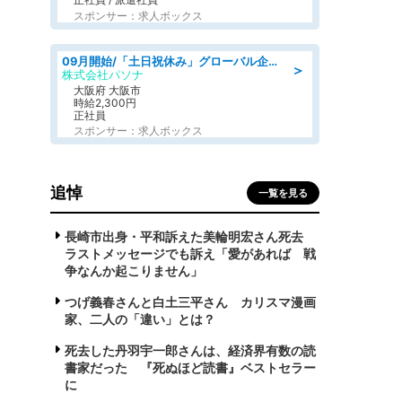
スポンサー：求人ボックス
09月開始/「土日祝休み」グローバル企業での産業保健のお仕事/保健師/高時給/残業なし/服装自由
＞
株式会社パソナ
大阪府 大阪市
時給2,300円
正社員
スポンサー：求人ボックス
追悼
一覧を見る
長崎市出身・平和訴えた美輪明宏さん死去
ラストメッセージでも訴え「愛があれば 戦
争なんか起こりません」
つげ義春さんと白土三平さん カリスマ漫画
家、二人の「違い」とは？
死去した丹羽宇一郎さんは、経済界有数の読
書家だった 『死ぬほど読書』ベストセラー
に