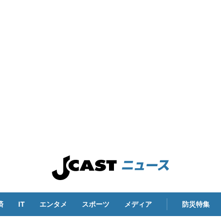
済
IT
エンタメ
スポーツ
メディア
防災特集