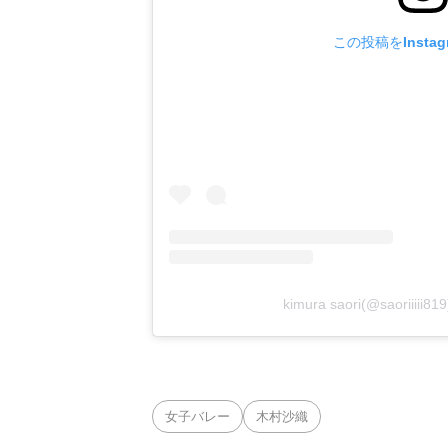
この投稿をInsta
kimura saori(@saorii
女子バレー
木村沙織