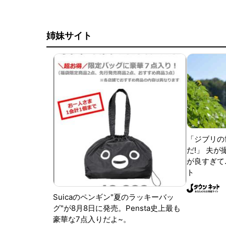
姉妹サイト
「ジブリの
だ!」 夫
が良すぎて.
ト
Suicaのペンギン"夏のラッキーバッ
グ"が8月8日に発売。Pensta史上最も
豪華な7点入りだよ~。