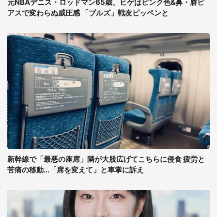
元NBAデニス・ロッドマン65歳、ヒゲはピンク色&鼻・唇ピ
アスで変わらぬ威圧感 「ブルズ」戦友ピッペンと
新幹線で「最悪の座席」隣が大股広げてこちらに侵食 疲労と
苦痛の移動...「席を変えて」と車掌に訴え