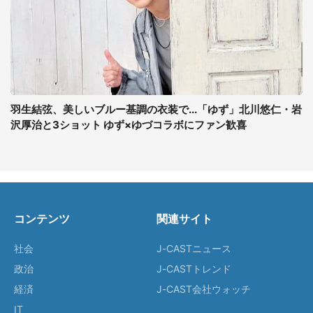
羽生結弦、美しいブルー基調の衣装で...「ゆず」北川悠仁・岩
沢厚治と3ショット ゆず×ゆづコラボにファン歓喜
コンテンツ
関連サイト
社会
J-CASTニュース
政治
J-CASTトレンド
経済
J-CAST会社ウォッチ
IT