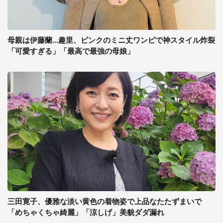
母親は伊藤蘭...趣里、ピンクのミニ丈ワンピで神スタイル炸裂
「可愛すぎる」「最高で最強の母娘」
三田寛子、優雅な淡い黄色の着物姿で上品なたたずまいで
「めちゃくちゃ綺麗」「涼しげ」美貌ダダ漏れ