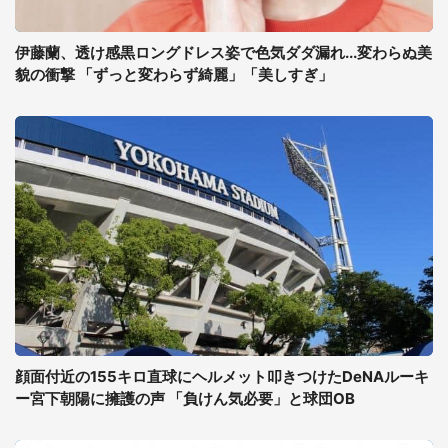
伊藤蘭、透け感黒ロングドレス姿で色気ダダ漏れ...変わらぬ美
貌の衝撃 「ずっと変わらず綺麗」「美しすぎ」
顔面付近の155キロ直球にヘルメット叩きつけたDeNAルーキ
ー宮下朝陽に擁護の声 「負けん気必要」と球団OB