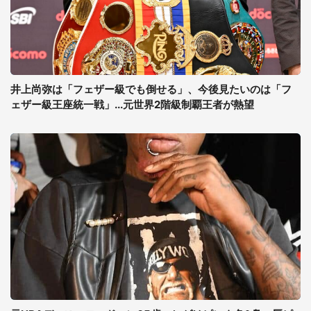
井上尚弥は「フェザー級でも倒せる」、今後見たいのは「フ
ェザー級王座統一戦」...元世界2階級制覇王者が熱望