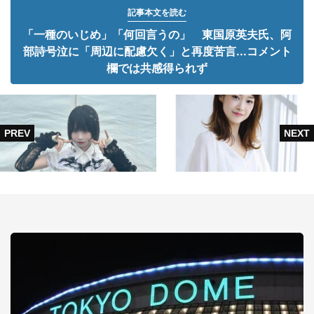
記事本文を読む
「一種のいじめ」「何回言うの」 東国原英夫氏、阿
部詩号泣に「周辺に配慮欠く」と再度苦言...コメント
欄では共感得られず