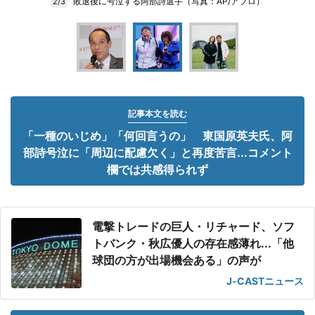
敗退後に号泣する阿部詩選手（写真：AP/アフロ）
2/3
記事本文を読む
「一種のいじめ」「何回言うの」 東国原英夫氏、阿
部詩号泣に「周辺に配慮欠く」と再度苦言...コメント
欄では共感得られず
電撃トレードの巨人・リチャード、ソフ
トバンク・秋広優人の存在感薄れ...「他
球団の方が出場機会ある」の声が
J-CASTニュース