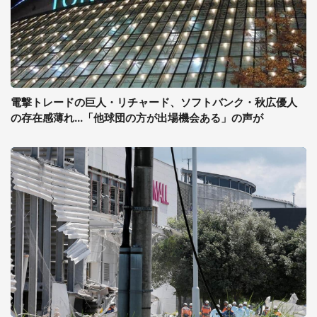
電撃トレードの巨人・リチャード、ソフトバンク・秋広優人
の存在感薄れ...「他球団の方が出場機会ある」の声が