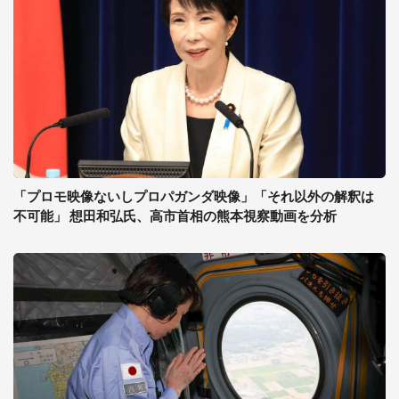
「プロモ映像ないしプロパガンダ映像」「それ以外の解釈は
不可能」 想田和弘氏、高市首相の熊本視察動画を分析