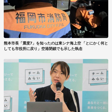
熊本市長「震度7」を知ったのは東シナ海上空 「とにかく何と
しても市役所に戻り」空港閉鎖でも示した執念