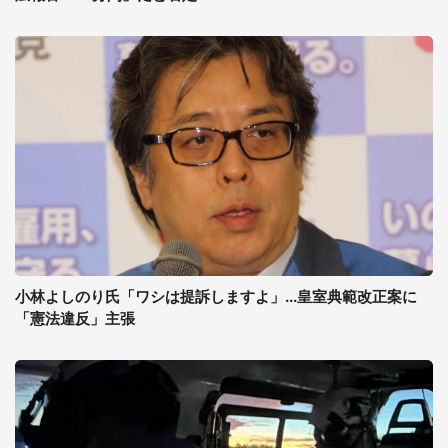
小林よしのり氏「ワシは提訴しますよ」...皇室典範改正案に
「憲法違反」主張