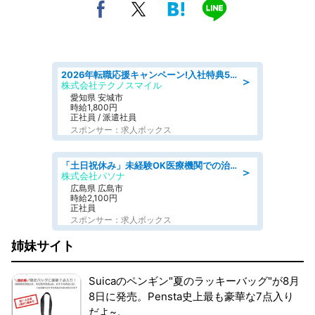
2026年転職応援キャンペーン!入社特典58万円/デンソーで働こう!自動車工場で小型部品の検査業務 denso aichi
＞
株式会社テクノスマイル
愛知県 安城市
時給1,800円
正社員 / 派遣社員
スポンサー：求人ボックス
「土日祝休み」未経験OK医療機関での治験コーディネーターのお仕事
＞
株式会社パソナ
広島県 広島市
時給2,100円
正社員
スポンサー：求人ボックス
姉妹サイト
Suicaのペンギン"夏のラッキーバッグ"が8月
8日に発売。Pensta史上最も豪華な7点入り
だよ~。