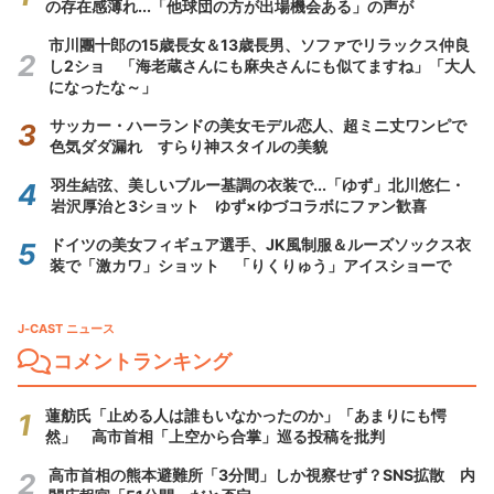
の存在感薄れ...「他球団の方が出場機会ある」の声が
市川團十郎の15歳長女＆13歳長男、ソファでリラックス仲良
し2ショ 「海老蔵さんにも麻央さんにも似てますね」「大人
になったな～」
サッカー・ハーランドの美女モデル恋人、超ミニ丈ワンピで
色気ダダ漏れ すらり神スタイルの美貌
羽生結弦、美しいブルー基調の衣装で...「ゆず」北川悠仁・
岩沢厚治と3ショット ゆず×ゆづコラボにファン歓喜
ドイツの美女フィギュア選手、JK風制服＆ルーズソックス衣
装で「激カワ」ショット 「りくりゅう」アイスショーで
J-CAST ニュース
コメントランキング
蓮舫氏「止める人は誰もいなかったのか」「あまりにも愕
然」 高市首相「上空から合掌」巡る投稿を批判
高市首相の熊本避難所「3分間」しか視察せず？SNS拡散 内