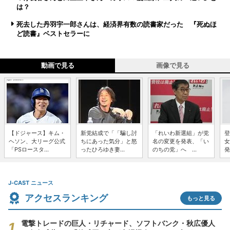
は？
死去した丹羽宇一郎さんは、経済界有数の読書家だった 『死ぬほ
ど読書』ベストセラーに
動画で見る
画像で見る
【ドジャース】キム・
新党結成で「「騙し討
「れいわ新選組」が党
登
ヘソン、大リーグ公式
ちにあった気分」と怒
名の変更を発表、「い
女
「PSロースタ...
ったひろゆき妻...
のちの党」へ ...
発
J-CAST ニュース
アクセスランキング
もっと見る
電撃トレードの巨人・リチャード、ソフトバンク・秋広優人