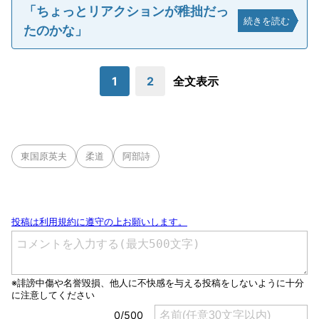
「ちょっとリアクションが稚拙だっ
続きを読む
たのかな」
1
2
全文表示
東国原英夫
柔道
阿部詩