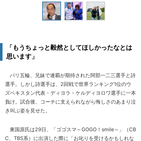
「もうちょっと毅然としてほしかったなとは
思います」
パリ五輪、兄妹で連覇が期待された阿部一二三選手と詩
選手。しかし詩選手は、2回戦で世界ランキング1位のウ
ズベキスタン代表・ディヨラ・ケルディヨロワ選手に一本
負け。試合後、コーチに支えられながら悔しさのあまり泣
き叫ぶ姿を見せた。
東国原氏は29日、「ゴゴスマ～GOGO！smile～」（CB
C、TBS系）に出演した際に「お叱りを受けるかもしれな