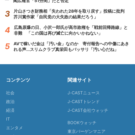
閣広報官「51分間」だと否定
片山さつき財務相「失われた28年を取り戻す」投稿に批判
芥川賞作家「自民党の大失政の結果だろう」
広島原爆の日、小沢一郎氏が高市政権を「戦前回帰路線」と
非難 「この国は再び滅亡に向かいかねない」
AVで稼いだ金は「汚い金」なのか 寄付報告への中傷にあき
れる声...スリムクラブ真栄田もバッサリ「汚い心だね」
コンテンツ
関連サイト
社会
J-CASTニュース
政治
J-CASTトレンド
経済
J-CAST会社ウォッチ
IT
BOOKウォッチ
エンタメ
東京バーゲンマニア