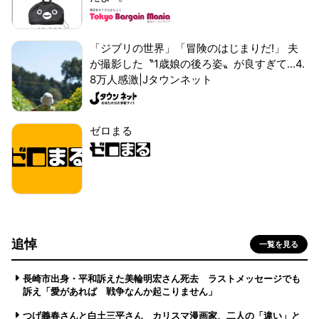
「ジブリの世界」「冒険のはじまりだ!」 夫
が撮影した〝1歳娘の後ろ姿〟が良すぎて...4.
8万人感激|Jタウンネット
ゼロまる
追悼
一覧を見る
長崎市出身・平和訴えた美輪明宏さん死去 ラストメッセージでも
訴え「愛があれば 戦争なんか起こりません」
つげ義春さんと白土三平さん カリスマ漫画家、二人の「違い」と