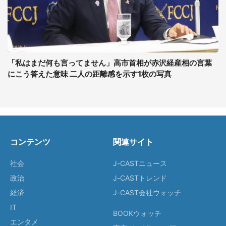
「私はまだ何も言ってません」高市首相が赤沢経産相の言葉
にこう答えた意味 二人の距離感を示す1枚の写真
コンテンツ
関連サイト
社会
J-CASTニュース
政治
J-CASTトレンド
経済
J-CAST会社ウォッチ
IT
BOOKウォッチ
エンタメ