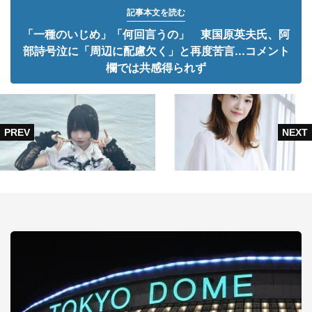
記事本文を読む
「一種のいじめ」「何回言うの」 東国原英夫氏、阿
部詩号泣に「周辺に配慮欠く」と再度苦言...コメント
欄では共感得られず