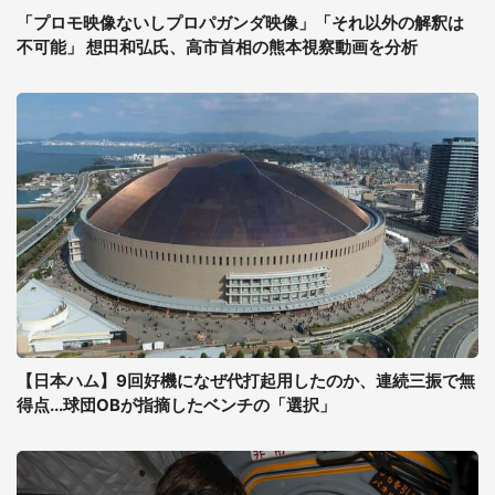
「プロモ映像ないしプロパガンダ映像」「それ以外の解釈は
不可能」 想田和弘氏、高市首相の熊本視察動画を分析
【日本ハム】9回好機になぜ代打起用したのか、連続三振で無
得点...球団OBが指摘したベンチの「選択」