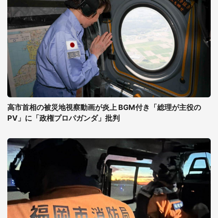
高市首相の被災地視察動画が炎上 BGM付き「総理が主役の
PV」に「政権プロパガンダ」批判