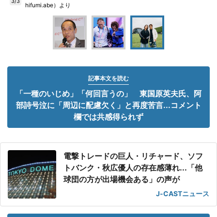
3/3
hifumi.abe）より
記事本文を読む
「一種のいじめ」「何回言うの」 東国原英夫氏、阿
部詩号泣に「周辺に配慮欠く」と再度苦言...コメント
欄では共感得られず
電撃トレードの巨人・リチャード、ソフ
トバンク・秋広優人の存在感薄れ...「他
球団の方が出場機会ある」の声が
J-CASTニュース