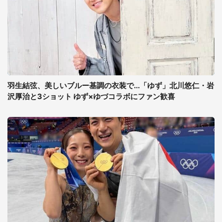
羽生結弦、美しいブルー基調の衣装で...「ゆず」北川悠仁・岩
沢厚治と3ショット ゆず×ゆづコラボにファン歓喜