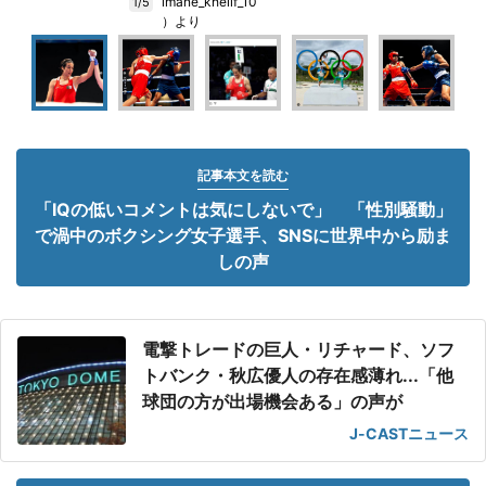
imane_khelif_10
1/5
）より
記事本文を読む
「IQの低いコメントは気にしないで」 「性別騒動」
で渦中のボクシング女子選手、SNSに世界中から励ま
しの声
電撃トレードの巨人・リチャード、ソフ
トバンク・秋広優人の存在感薄れ...「他
球団の方が出場機会ある」の声が
J-CASTニュース