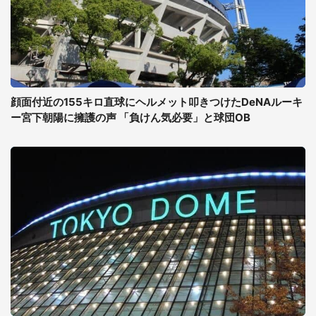
顔面付近の155キロ直球にヘルメット叩きつけたDeNAルーキ
ー宮下朝陽に擁護の声 「負けん気必要」と球団OB