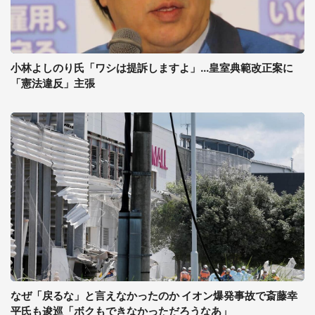
小林よしのり氏「ワシは提訴しますよ」...皇室典範改正案に
「憲法違反」主張
なぜ「戻るな」と言えなかったのか イオン爆発事故で斎藤幸
平氏も逡巡「ボクもできなかっただろうなあ」