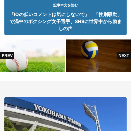
記事本文を読む
「IQの低いコメントは気にしないで」 「性別騒動」
で渦中のボクシング女子選手、SNSに世界中から励ま
しの声