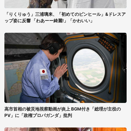
「りくりゅう」三浦璃来、「初めてのピンヒール」&ドレスア
ップ姿に反響 「わあーー綺麗!」「かわいい」
高市首相の被災地視察動画が炎上 BGM付き「総理が主役の
PV」に「政権プロパガンダ」批判