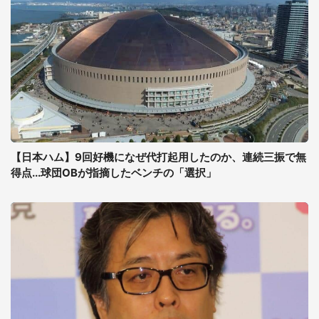
【日本ハム】9回好機になぜ代打起用したのか、連続三振で無
得点...球団OBが指摘したベンチの「選択」