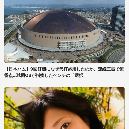
【日本ハム】9回好機になぜ代打起用したのか、連続三振で無
得点...球団OBが指摘したベンチの「選択」