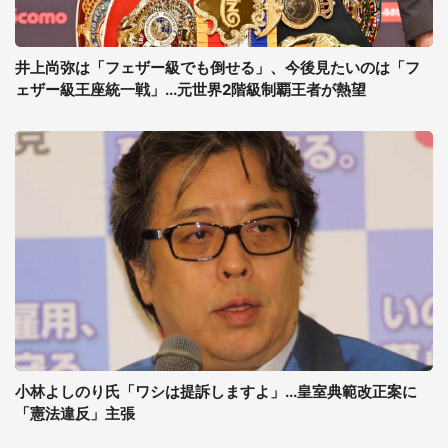
井上尚弥は「フェザー級でも倒せる」、今後見たいのは「フ
ェザー級王座統一戦」...元世界2階級制覇王者が熱望
小林よしのり氏「ワシは提訴しますよ」...皇室典範改正案に
「憲法違反」主張