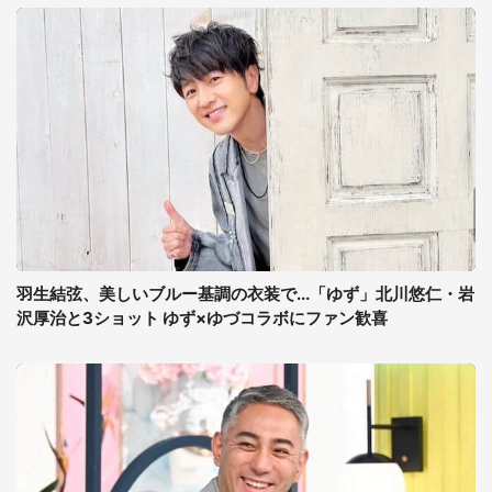
羽生結弦、美しいブルー基調の衣装で...「ゆず」北川悠仁・岩
沢厚治と3ショット ゆず×ゆづコラボにファン歓喜