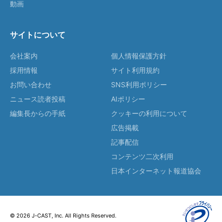
動画
サイトについて
会社案内
個人情報保護方針
採用情報
サイト利用規約
お問い合わせ
SNS利用ポリシー
ニュース読者投稿
AIポリシー
編集長からの手紙
クッキーの利用について
広告掲載
記事配信
コンテンツ二次利用
日本インターネット報道協会
© 2026 J-CAST, Inc. All Rights Reserved.