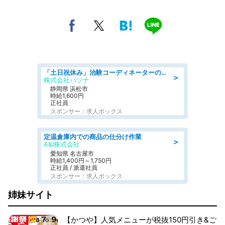
「土日祝休み」治験コーディネーターのお仕事/未経験OK
＞
株式会社パソナ
静岡県 浜松市
時給1,600円
正社員
スポンサー：求人ボックス
定温倉庫内での商品の仕分け作業
＞
A&I株式会社
愛知県 名古屋市
時給1,400円～1,750円
正社員 / 派遣社員
スポンサー：求人ボックス
姉妹サイト
【かつや】人気メニューが税抜150円引き&ご