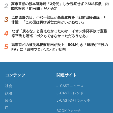
高市首相の熊本避難所「3分間」しか視察せず？SNS拡散 内
閣広報官「51分間」だと否定
広島原爆の日、小沢一郎氏が高市政権を「戦前回帰路線」と
非難 「この国は再び滅亡に向かいかねない」
なぜ「戻るな」と言えなかったのか イオン爆発事故で斎藤
幸平氏も逡巡「ボクもできなかっただろうなあ」
高市首相の被災地視察動画が炎上 BGM付き「総理が主役の
PV」に「政権プロパガンダ」批判
コンテンツ
関連サイト
社会
J-CASTニュース
政治
J-CASTトレンド
経済
J-CAST会社ウォッチ
IT
BOOKウォッチ