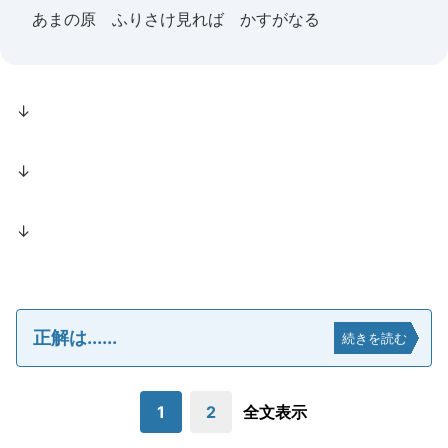
あまの原 ふりさけ見れば かすがなる
↓
↓
↓
正解は......
続きを読む
1
2
全文表示