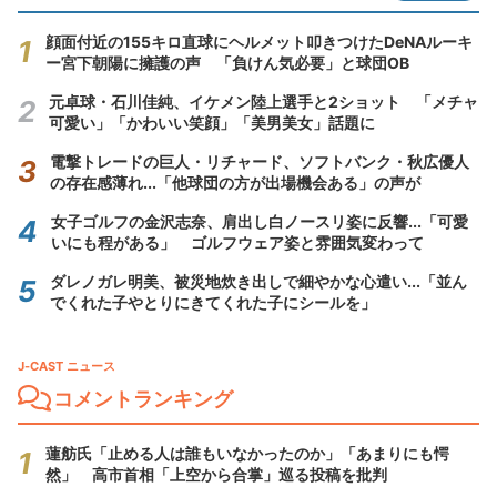
顔面付近の155キロ直球にヘルメット叩きつけたDeNAルーキ
ー宮下朝陽に擁護の声 「負けん気必要」と球団OB
元卓球・石川佳純、イケメン陸上選手と2ショット 「メチャ
可愛い」「かわいい笑顔」「美男美女」話題に
電撃トレードの巨人・リチャード、ソフトバンク・秋広優人
の存在感薄れ...「他球団の方が出場機会ある」の声が
女子ゴルフの金沢志奈、肩出し白ノースリ姿に反響...「可愛
いにも程がある」 ゴルフウェア姿と雰囲気変わって
ダレノガレ明美、被災地炊き出しで細やかな心遣い...「並ん
でくれた子やとりにきてくれた子にシールを」
J-CAST ニュース
コメントランキング
蓮舫氏「止める人は誰もいなかったのか」「あまりにも愕
然」 高市首相「上空から合掌」巡る投稿を批判