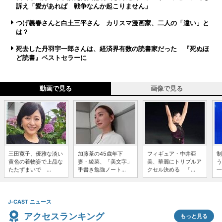
訴え「愛があれば 戦争なんか起こりません」
つげ義春さんと白土三平さん カリスマ漫画家、二人の「違い」と
は？
死去した丹羽宇一郎さんは、経済界有数の読書家だった 『死ぬほ
ど読書』ベストセラーに
動画で見る
画像で見る
三田寛子、優雅な淡い
加藤茶の45歳年下
フィギュア・中井亜
制
黄色の着物姿で上品な
妻・綾菜、「美文字」
美、華麗にトリプルア
う
たたずまいで ...
手書き勉強ノート...
クセル決める 「...
一
J-CAST ニュース
アクセスランキング
もっと見る