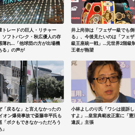
撃トレードの巨人・リチャー
井上尚弥は「フェザー級でも倒
、ソフトバンク・秋広優人の存
る」、今後見たいのは「フェザ
感薄れ...「他球団の方が出場機
級王座統一戦」...元世界2階級
ある」の声が
王者が熱望
ぜ「戻るな」と言えなかったの
小林よしのり氏「ワシは提訴し
 イオン爆発事故で斎藤幸平氏も
すよ」...皇室典範改正案に「憲
巡「ボクもできなかっただろう
違反」主張
あ」