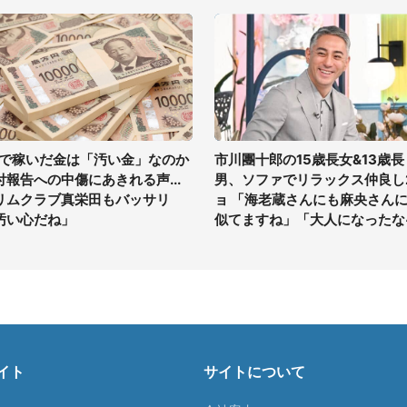
Vで稼いだ金は「汚い金」なのか
市川團十郎の15歳長女&13歳長
付報告への中傷にあきれる声...
男、ソファでリラックス仲良し
リムクラブ真栄田もバッサリ
ョ 「海老蔵さんにも麻央さん
汚い心だね」
似てますね」「大人になったな
イト
サイトについて