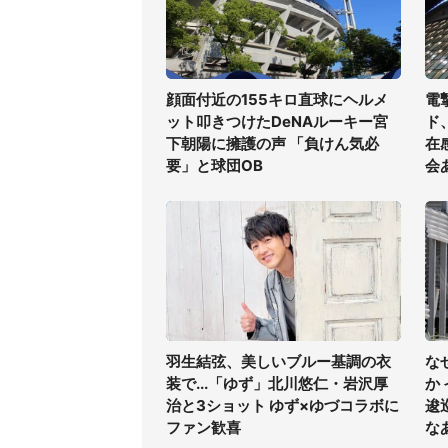
顔面付近の155キロ直球にヘルメ
電
ット叩きつけたDeNAルーキー宮
ド
下朝陽に擁護の声 「負けん気必
在
要」と球団OB
会
羽生結弦、美しいブルー基調の衣
な
装で...「ゆず」北川悠仁・岩沢厚
か
治と3ショット ゆず×ゆづコラボに
逡
ファン歓喜
な