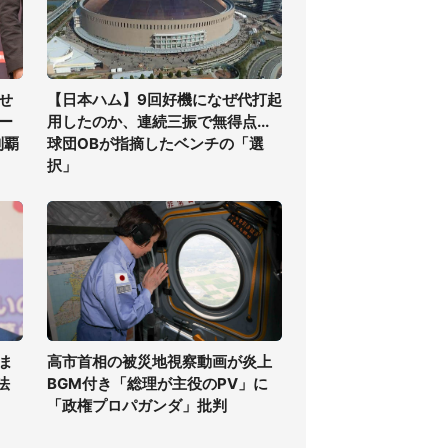
せ
【日本ハム】9回好機になぜ代打起
ー
用したのか、連続三振で無得点...
制覇
球団OBが指摘したベンチの「選
択」
ま
高市首相の被災地視察動画が炎上
法
BGM付き「総理が主役のPV」に
「政権プロパガンダ」批判