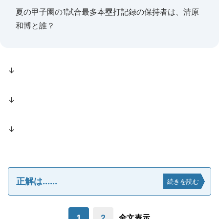
夏の甲子園の1試合最多本塁打記録の保持者は、清原
和博と誰？
↓
↓
↓
正解は......
続きを読む
1
2
全文表示