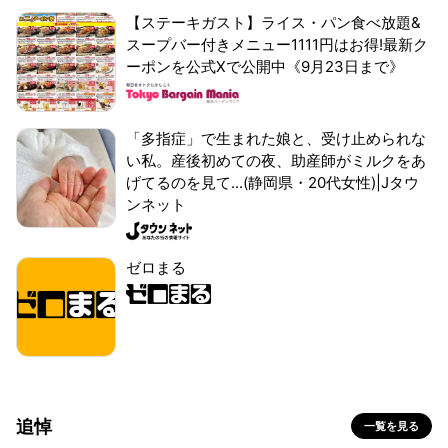
【ステーキガスト】ライス・パン食べ放題&
スープバー付きメニュー1111円はお得!最新ク
ーポンを公式Xで公開中《9月23日まで》
「多指症」で生まれた娘と、受け止められな
い私。産後初めての夜、助産師がミルクをあ
げてるのを見て...(静岡県・20代女性)|Jタウ
ンネット
ゼロまる
追悼
一覧を見る