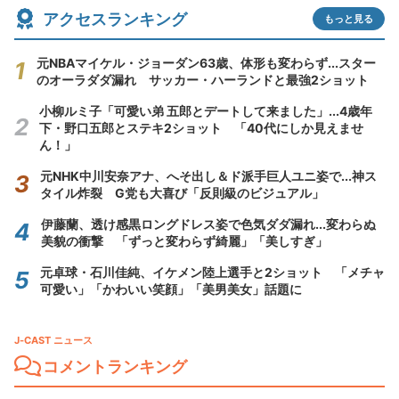
アクセスランキング
もっと見る
元NBAマイケル・ジョーダン63歳、体形も変わらず...スター
のオーラダダ漏れ サッカー・ハーランドと最強2ショット
小柳ルミ子「可愛い弟 五郎とデートして来ました」...4歳年
下・野口五郎とステキ2ショット 「40代にしか見えませ
ん！」
元NHK中川安奈アナ、へそ出し＆ド派手巨人ユニ姿で...神ス
タイル炸裂 G党も大喜び「反則級のビジュアル」
伊藤蘭、透け感黒ロングドレス姿で色気ダダ漏れ...変わらぬ
美貌の衝撃 「ずっと変わらず綺麗」「美しすぎ」
元卓球・石川佳純、イケメン陸上選手と2ショット 「メチャ
可愛い」「かわいい笑顔」「美男美女」話題に
J-CAST ニュース
コメントランキング