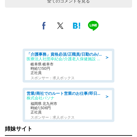
全てのコメントを見る
「介護事務」資格必須/正職員/日勤のみ/介護老人保健施設
＞
医療法人社団幸紀会/介護老人保健施設 グリーンビラ安江
岐阜県 岐阜市
時給1,150円
正社員
スポンサー：求人ボックス
営業/商社でのルート営業のお仕事/即日勤務可/車通勤可/営業
＞
株式会社パソナ
福岡県 北九州市
時給1,506円
正社員
スポンサー：求人ボックス
姉妹サイト