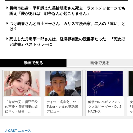
長崎市出身・平和訴えた美輪明宏さん死去 ラストメッセージでも
訴え「愛があれば 戦争なんか起こりません」
つげ義春さんと白土三平さん カリスマ漫画家、二人の「違い」と
は？
死去した丹羽宇一郎さんは、経済界有数の読書家だった 『死ぬほ
ど読書』ベストセラーに
動画で見る
画像で見る
「鬼滅の刃」禰豆子役
ナイツ・塙宣之、You
解散のレペゼンフォッ
女
の声優・鬼頭明里の姿
Tuberヒカルの落語家
クス元リーダー・DJ S
利
にネット騒然 ...
デビュー...
HACHO...
ッ
J-CAST ニュース