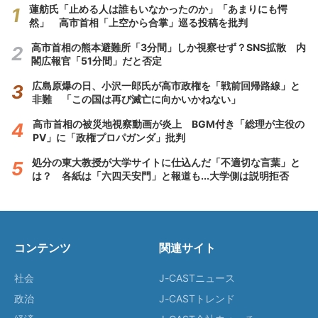
蓮舫氏「止める人は誰もいなかったのか」「あまりにも愕
然」 高市首相「上空から合掌」巡る投稿を批判
高市首相の熊本避難所「3分間」しか視察せず？SNS拡散 内
閣広報官「51分間」だと否定
広島原爆の日、小沢一郎氏が高市政権を「戦前回帰路線」と
非難 「この国は再び滅亡に向かいかねない」
高市首相の被災地視察動画が炎上 BGM付き「総理が主役の
PV」に「政権プロパガンダ」批判
処分の東大教授が大学サイトに仕込んだ「不適切な言葉」と
は？ 各紙は「六四天安門」と報道も...大学側は説明拒否
コンテンツ
関連サイト
社会
J-CASTニュース
政治
J-CASTトレンド