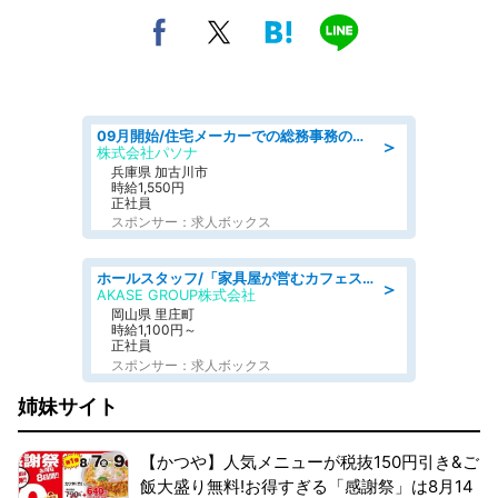
09月開始/住宅メーカーでの総務事務のお仕事/駅近/車通勤可/一般事務/人事労務
＞
株式会社パソナ
兵庫県 加古川市
時給1,550円
正社員
スポンサー：求人ボックス
ホールスタッフ/「家具屋が営むカフェスタッフ!」週2日～OK!嬉しいまかない付き/岡山県/浅口郡里庄町
＞
AKASE GROUP株式会社
岡山県 里庄町
時給1,100円～
正社員
スポンサー：求人ボックス
姉妹サイト
【かつや】人気メニューが税抜150円引き&ご
飯大盛り無料!お得すぎる「感謝祭」は8月14