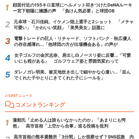
顔面付近の155キロ直球にヘルメット叩きつけたDeNAルーキ
ー宮下朝陽に擁護の声 「負けん気必要」と球団OB
元卓球・石川佳純、イケメン陸上選手と2ショット 「メチャ
可愛い」「かわいい笑顔」「美男美女」話題に
電撃トレードの巨人・リチャード、ソフトバンク・秋広優人
の存在感薄れ...「他球団の方が出場機会ある」の声が
女子ゴルフの金沢志奈、肩出し白ノースリ姿に反響...「可愛
いにも程がある」 ゴルフウェア姿と雰囲気変わって
ダレノガレ明美、被災地炊き出しで細やかな心遣い...「並ん
でくれた子やとりにきてくれた子にシールを」
J-CAST ニュース
コメントランキング
蓮舫氏「止める人は誰もいなかったのか」「あまりにも愕
然」 高市首相「上空から合掌」巡る投稿を批判
高市首相の熊本避難所「3分間」しか視察せず？SNS拡散 内