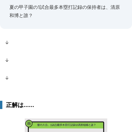
夏の甲子園の1試合最多本塁打記録の保持者は、清原
和博と誰？
↓
↓
↓
正解は......