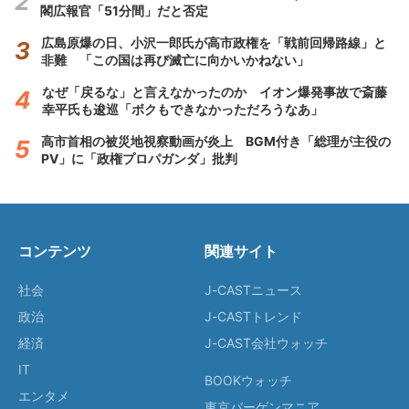
閣広報官「51分間」だと否定
広島原爆の日、小沢一郎氏が高市政権を「戦前回帰路線」と
非難 「この国は再び滅亡に向かいかねない」
なぜ「戻るな」と言えなかったのか イオン爆発事故で斎藤
幸平氏も逡巡「ボクもできなかっただろうなあ」
高市首相の被災地視察動画が炎上 BGM付き「総理が主役の
PV」に「政権プロパガンダ」批判
コンテンツ
関連サイト
社会
J-CASTニュース
政治
J-CASTトレンド
経済
J-CAST会社ウォッチ
IT
BOOKウォッチ
エンタメ
東京バーゲンマニア