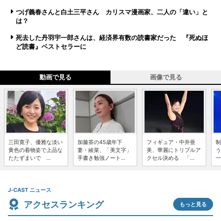
つげ義春さんと白土三平さん カリスマ漫画家、二人の「違い」と
は？
死去した丹羽宇一郎さんは、経済界有数の読書家だった 『死ぬほ
ど読書』ベストセラーに
動画で見る
画像で見る
三田寛子、優雅な淡い
加藤茶の45歳年下
フィギュア・中井亜
制
黄色の着物姿で上品な
妻・綾菜、「美文字」
美、華麗にトリプルア
う
たたずまいで ...
手書き勉強ノート...
クセル決める 「...
一
J-CAST ニュース
アクセスランキング
もっと見る