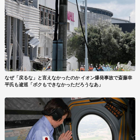
なぜ「戻るな」と言えなかったのか イオン爆発事故で斎藤幸
平氏も逡巡「ボクもできなかっただろうなあ」