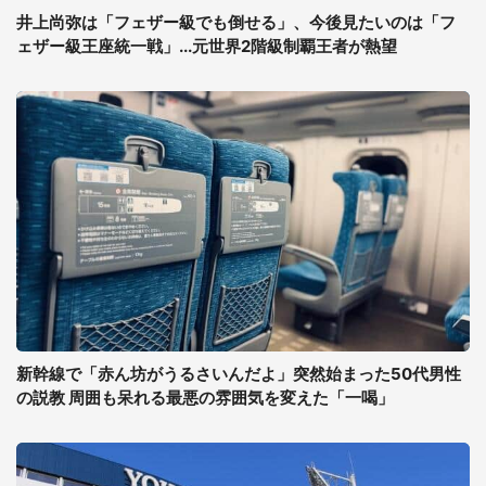
井上尚弥は「フェザー級でも倒せる」、今後見たいのは「フ
ェザー級王座統一戦」...元世界2階級制覇王者が熱望
新幹線で「赤ん坊がうるさいんだよ」突然始まった50代男性
の説教 周囲も呆れる最悪の雰囲気を変えた「一喝」