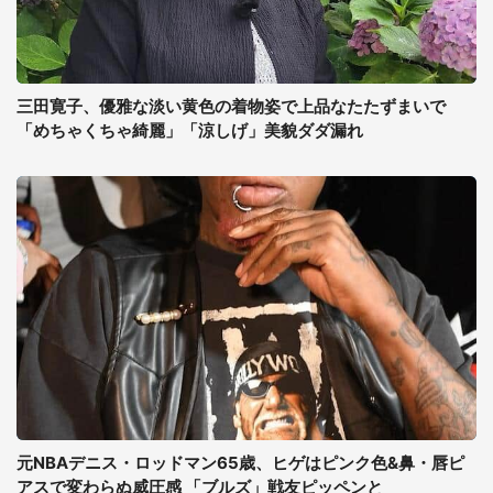
三田寛子、優雅な淡い黄色の着物姿で上品なたたずまいで
「めちゃくちゃ綺麗」「涼しげ」美貌ダダ漏れ
元NBAデニス・ロッドマン65歳、ヒゲはピンク色&鼻・唇ピ
アスで変わらぬ威圧感 「ブルズ」戦友ピッペンと