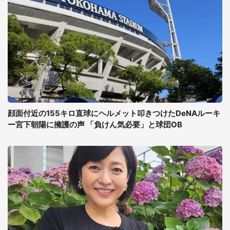
顔面付近の155キロ直球にヘルメット叩きつけたDeNAルーキ
ー宮下朝陽に擁護の声 「負けん気必要」と球団OB