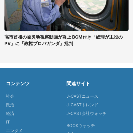
高市首相の被災地視察動画が炎上 BGM付き「総理が主役の
PV」に「政権プロパガンダ」批判
コンテンツ
関連サイト
社会
J-CASTニュース
政治
J-CASTトレンド
経済
J-CAST会社ウォッチ
IT
BOOKウォッチ
エンタメ