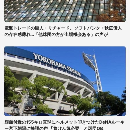
電撃トレードの巨人・リチャード、ソフトバンク・秋広優人
の存在感薄れ...「他球団の方が出場機会ある」の声が
顔面付近の155キロ直球にヘルメット叩きつけたDeNAルーキ
ー宮下朝陽に擁護の声 「負けん気必要」と球団OB