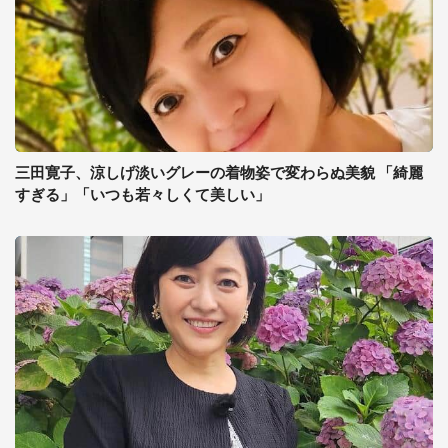
三田寛子、涼しげ淡いグレーの着物姿で変わらぬ美貌 「綺麗
すぎる」「いつも若々しくて美しい」