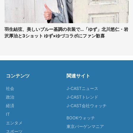
羽生結弦、美しいブルー基調の衣装で...「ゆず」北川悠仁・岩
沢厚治と3ショット ゆず×ゆづコラボにファン歓喜
コンテンツ
関連サイト
社会
J-CASTニュース
政治
J-CASTトレンド
経済
J-CAST会社ウォッチ
IT
BOOKウォッチ
エンタメ
東京バーゲンマニア
スポーツ