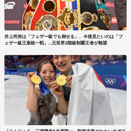
井上尚弥は「フェザー級でも倒せる」、今後見たいのは「フ
ェザー級王座統一戦」...元世界2階級制覇王者が熱望