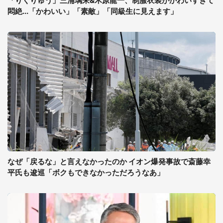
「りくりゅう」三浦璃来&木原龍一、制服衣装がかわいすぎて
悶絶...「かわいい」「素敵」「同級生に見えます」
なぜ「戻るな」と言えなかったのか イオン爆発事故で斎藤幸
平氏も逡巡「ボクもできなかっただろうなあ」