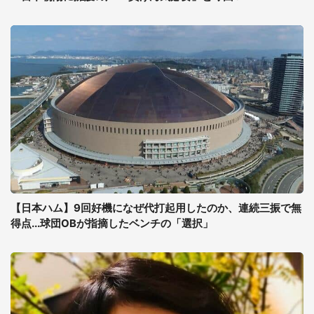
【日本ハム】9回好機になぜ代打起用したのか、連続三振で無
得点...球団OBが指摘したベンチの「選択」