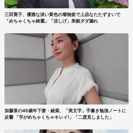
三田寛子、優雅な淡い黄色の着物姿で上品なたたずまいで
「めちゃくちゃ綺麗」「涼しげ」美貌ダダ漏れ
加藤茶の45歳年下妻・綾菜、「美文字」手書き勉強ノートに
反響 「字がめちゃくちゃキレイ!」「二度見しました」