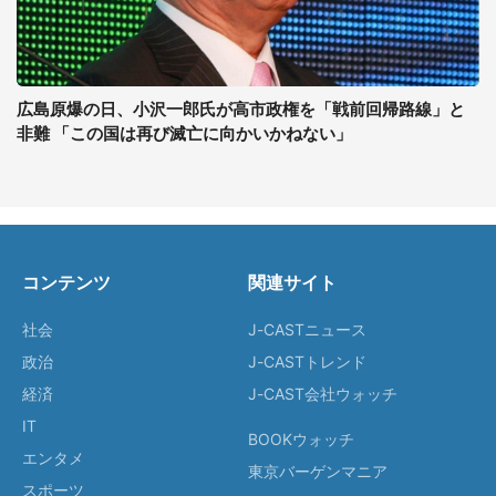
広島原爆の日、小沢一郎氏が高市政権を「戦前回帰路線」と
非難 「この国は再び滅亡に向かいかねない」
コンテンツ
関連サイト
社会
J-CASTニュース
政治
J-CASTトレンド
経済
J-CAST会社ウォッチ
IT
BOOKウォッチ
エンタメ
東京バーゲンマニア
スポーツ