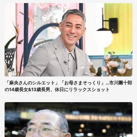
「麻央さんのシルエット」「お母さまそっくり」...市川團十郎
の14歳長女&13歳長男、休日にリラックスショット