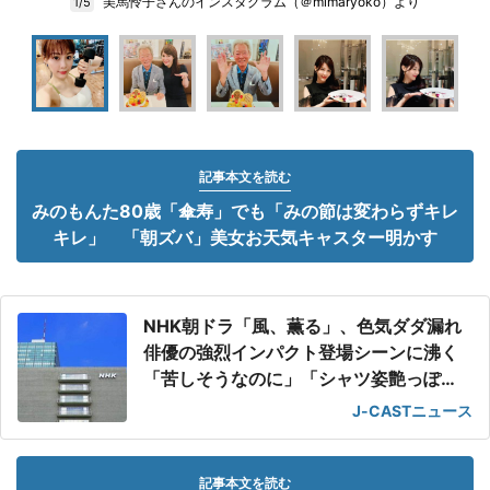
美馬怜子さんのインスタグラム（＠mimaryoko）より
1/5
記事本文を読む
みのもんた80歳「傘寿」でも「みの節は変わらずキレ
キレ」 「朝ズバ」美女お天気キャスター明かす
NHK朝ドラ「風、薫る」、色気ダダ漏れ
俳優の強烈インパクト登場シーンに沸く
「苦しそうなのに」「シャツ姿艶っぽ
い」
J-CASTニュース
記事本文を読む