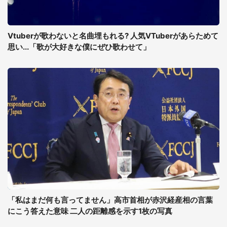
Vtuberが歌わないと名曲埋もれる? 人気VTuberがあらためて
思い...「歌が大好きな僕にぜひ歌わせて」
「私はまだ何も言ってません」高市首相が赤沢経産相の言葉
にこう答えた意味 二人の距離感を示す1枚の写真