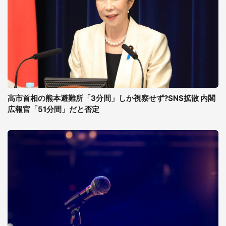
高市首相の熊本避難所「3分間」しか視察せず?SNS拡散 内閣
広報官「51分間」だと否定