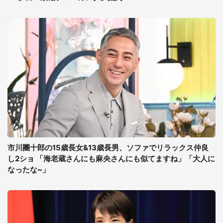
市川團十郎の15歳長女&13歳長男、ソファでリラックス仲良
し2ショ 「海老蔵さんにも麻央さんにも似てますね」「大人に
なったな~」