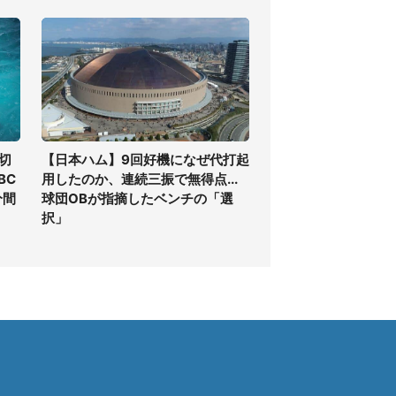
切
【日本ハム】9回好機になぜ代打起
BC
用したのか、連続三振で無得点...
分間
球団OBが指摘したベンチの「選
択」