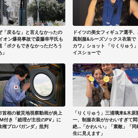
ぜ「戻るな」と言えなかったの
ドイツの美女フィギュア選手、
 イオン爆発事故で斎藤幸平氏も
風制服&ルーズソックス衣装で
巡「ボクもできなかっただろう
カワ」ショット 「りくりゅう
あ」
イスショーで
市首相の被災地視察動画が炎上
「りくりゅう」三浦璃来&木原
GM付き「総理が主役のPV」に
一、制服衣装がかわいすぎて悶
政権プロパガンダ」批判
絶...「かわいい」「素敵」「同
生に見えます」