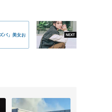
ズバ」美女お