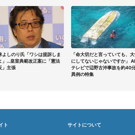
林よしのり氏「ワシは提訴しま
「命大切だと言っていても、大
よ」...皇室典範改正案に「憲法
にしてないじゃないですか」 A
反」主張
テレビで辺野古沖事故を約40
異例の特集
イト
サイトについて