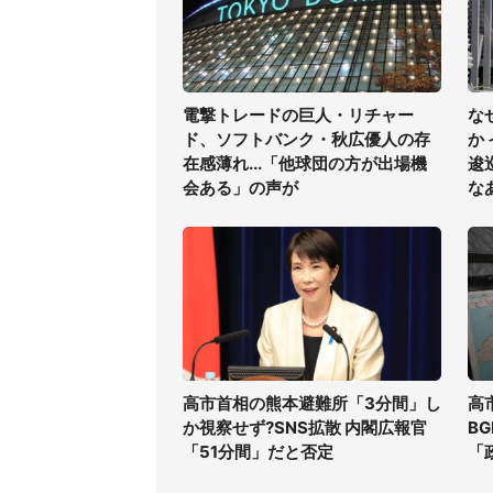
電撃トレードの巨人・リチャー
な
ド、ソフトバンク・秋広優人の存
か
在感薄れ...「他球団の方が出場機
逡
会ある」の声が
な
高市首相の熊本避難所「3分間」し
高
か視察せず?SNS拡散 内閣広報官
B
「51分間」だと否定
「