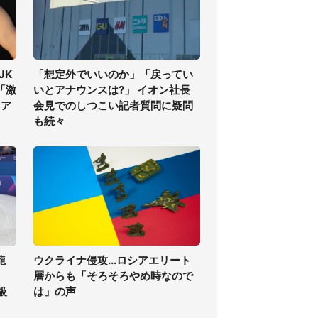
JK
「想定外でいいのか」「戻ってい
「激
いとアナウンスは?」 イオン社長
」ア
会見でのしつこい記者質問に疑問
も続々
龍
ウクライナ侵攻...ロシアエリート
層からも「そろそろやめ時なので
級
は」の声