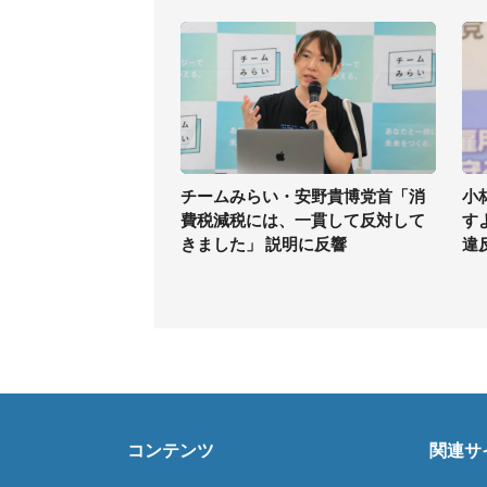
チームみらい・安野貴博党首「消
小
費税減税には、一貫して反対して
す
きました」 説明に反響
違
コンテンツ
関連サ