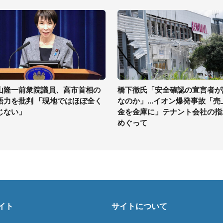
山隆一前衆院議員、高市首相の
橋下徹氏「安全確認の宣言者が
語力を批判 「現地ではほぼ全く
なのか」...イオン爆発事故「売
じない」
金を金庫に」テナント会社の指
めぐって
イト
サイトについて