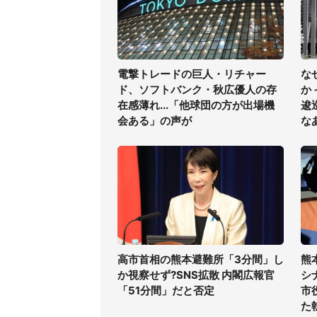
電撃トレードの巨人・リチャー
な
ド、ソフトバンク・秋広優人の存
か
在感薄れ...「他球団の方が出場機
逡
会ある」の声が
な
高市首相の熊本避難所「3分間」し
熊
か視察せず?SNS拡散 内閣広報官
シ
「51分間」だと否定
市
た