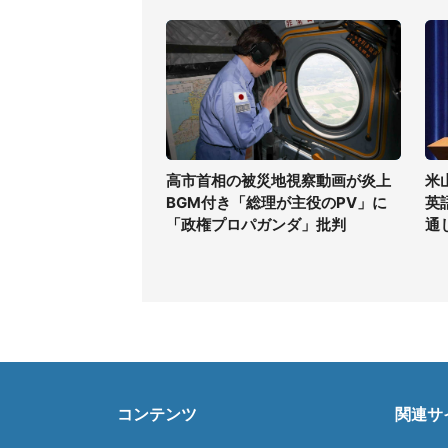
高市首相の被災地視察動画が炎上
米
BGM付き「総理が主役のPV」に
英
「政権プロパガンダ」批判
通
コンテンツ
関連サ