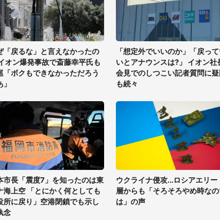
ぜ「戻るな」と言えなかったの
「想定外でいいのか」「戻って
 イオン爆発事故で斎藤幸平氏も
いとアナウンスは?」 イオン社
巡「ボクもできなかっただろう
会見でのしつこい記者質問に疑
あ」
も続々
本市長「震度7」を知ったのは東
ウクライナ侵攻...ロシアエリー
ナ海上空 「とにかく何としても
層からも「そろそろやめ時なの
役所に戻り」空港閉鎖でも示し
は」の声
執念