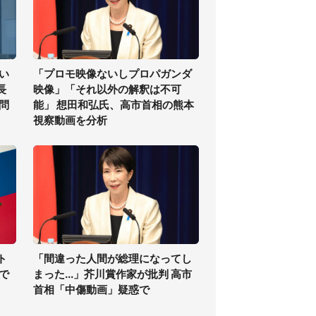
い
「プロモ映像ないしプロパガンダ
長
映像」「それ以外の解釈は不可
問
能」 想田和弘氏、高市首相の熊本
視察動画を分析
ト
「間違った人間が総理になってし
で
まった...」芥川賞作家が批判 高市
首相「中傷動画」疑惑で