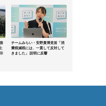
誰
チームみらい・安野貴博党首「消
上
費税減税には、一貫して反対して
示
きました」 説明に反響