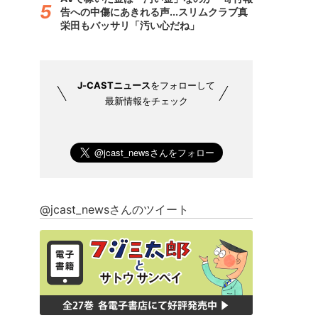
告への中傷にあきれる声...スリムクラブ真
栄田もバッサリ「汚い心だね」
J-CASTニュース
をフォローして
最新情報をチェック
@jcast_newsさんのツイート