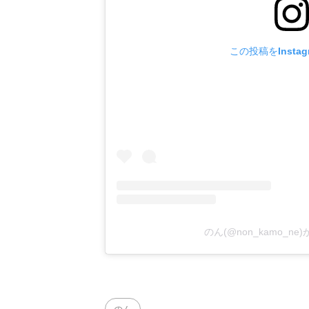
この投稿をInsta
のん(@non_kamo_n
のん