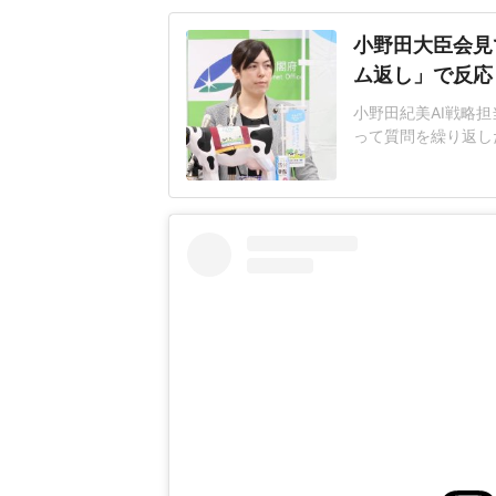
小野田大臣会見
ム返し」で反応
小野田紀美AI戦略担
って質問を繰り返し
題となっている。人
工知能基本計画の改
その後の質疑応答で
日に公開した「新し