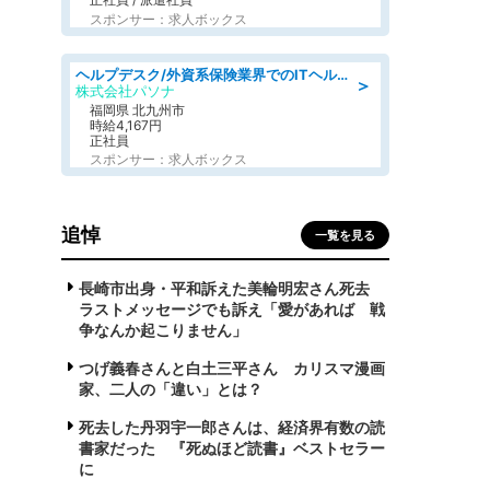
スポンサー：求人ボックス
ヘルプデスク/外資系保険業界でのITヘルプデスク業務/駅近/即日勤務可/ヘルプデスク
＞
株式会社パソナ
福岡県 北九州市
時給4,167円
正社員
スポンサー：求人ボックス
追悼
一覧を見る
長崎市出身・平和訴えた美輪明宏さん死去
ラストメッセージでも訴え「愛があれば 戦
争なんか起こりません」
つげ義春さんと白土三平さん カリスマ漫画
家、二人の「違い」とは？
死去した丹羽宇一郎さんは、経済界有数の読
書家だった 『死ぬほど読書』ベストセラー
に