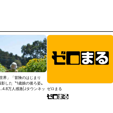
世界」「冒険のはじまり
が撮影した〝1歳娘の後ろ姿〟
ゼロまる
..4.8万人感激|Jタウンネッ