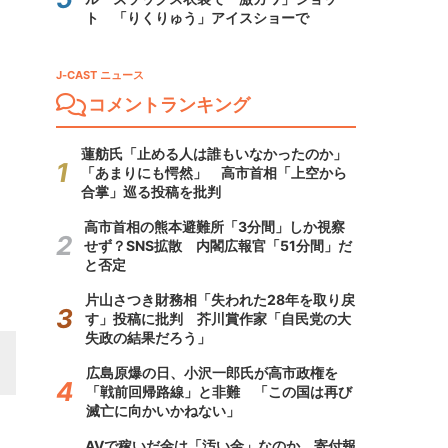
ト 「りくりゅう」アイスショーで
J-CAST ニュース
コメントランキング
蓮舫氏「止める人は誰もいなかったのか」
「あまりにも愕然」 高市首相「上空から
合掌」巡る投稿を批判
高市首相の熊本避難所「3分間」しか視察
せず？SNS拡散 内閣広報官「51分間」だ
と否定
片山さつき財務相「失われた28年を取り戻
す」投稿に批判 芥川賞作家「自民党の大
失政の結果だろう」
広島原爆の日、小沢一郎氏が高市政権を
「戦前回帰路線」と非難 「この国は再び
滅亡に向かいかねない」
AVで稼いだ金は「汚い金」なのか 寄付報