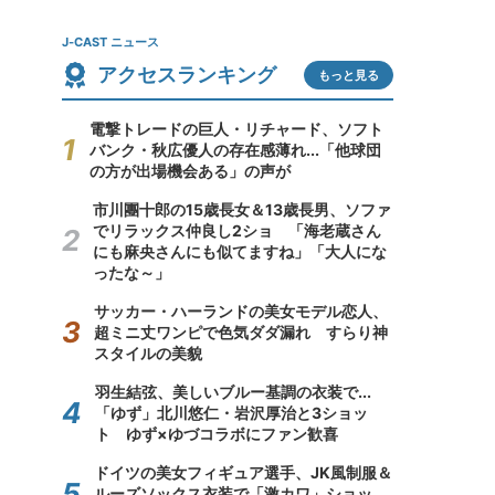
J-CAST ニュース
アクセスランキング
もっと見る
電撃トレードの巨人・リチャード、ソフト
バンク・秋広優人の存在感薄れ...「他球団
の方が出場機会ある」の声が
市川團十郎の15歳長女＆13歳長男、ソファ
でリラックス仲良し2ショ 「海老蔵さん
にも麻央さんにも似てますね」「大人にな
ったな～」
サッカー・ハーランドの美女モデル恋人、
超ミニ丈ワンピで色気ダダ漏れ すらり神
スタイルの美貌
羽生結弦、美しいブルー基調の衣装で...
「ゆず」北川悠仁・岩沢厚治と3ショッ
ト ゆず×ゆづコラボにファン歓喜
ドイツの美女フィギュア選手、JK風制服＆
ルーズソックス衣装で「激カワ」ショッ