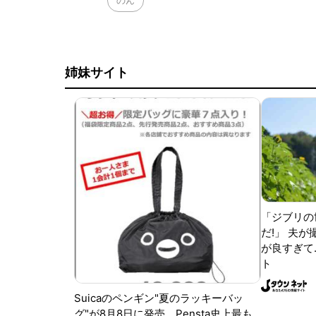
姉妹サイト
「ジブリの
だ!」 夫
が良すぎて.
ト
Suicaのペンギン"夏のラッキーバッ
グ"が8月8日に発売。Pensta史上最も