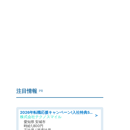
も
注目情報
PR
2026年転職応援キャンペーン!入社特典58万円/デンソーで働こう!自動車工場で小型部品の検査業務 denso aichi
＞
株式会社テクノスマイル
愛知県 安城市
時給1,800円
正社員 / 派遣社員