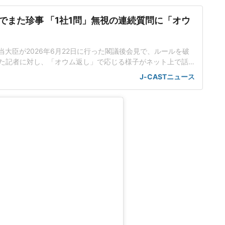
でまた珍事 「1社1問」無視の連続質問に「オウ
当大臣が2026年6月22日に行った閣議後会見で、ルールを破
た記者に対し、「オウム返し」で応じる様子がネット上で話
工知能基本計画の改定素案めぐり応酬小野田氏は会見で、人
J-CASTニュース
定素案を決定したことを報告した。話題を集めているのは、
のやり取りだった。男性記者はまず、理化学研究所(理研)が19
いスパコ