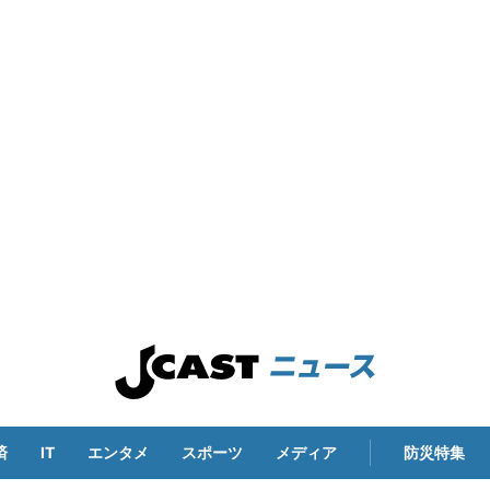
済
IT
エンタメ
スポーツ
メディア
防災特集