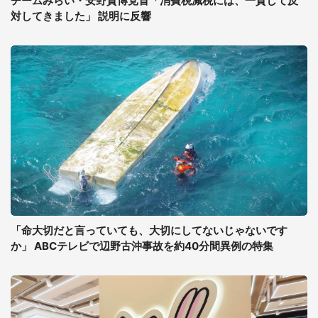
チームみらい・安野貴博党首「消費税減税には、一貫して反
対してきました」 説明に反響
「命大切だと言っていても、大切にしてないじゃないです
か」 ABCテレビで辺野古沖事故を約40分間異例の特集