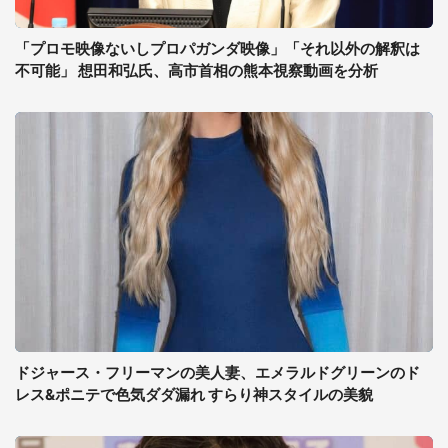
「プロモ映像ないしプロパガンダ映像」「それ以外の解釈は
不可能」 想田和弘氏、高市首相の熊本視察動画を分析
ドジャース・フリーマンの美人妻、エメラルドグリーンのド
レス&ポニテで色気ダダ漏れ すらり神スタイルの美貌