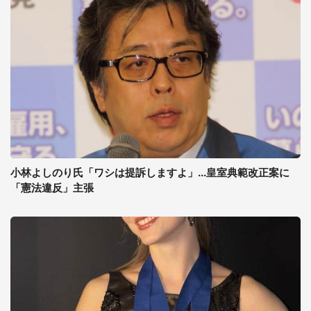
小林よしのり氏「ワシは提訴しますよ」...皇室典範改正案に
「憲法違反」主張