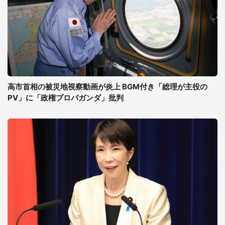
高市首相の被災地視察動画が炎上 BGM付き「総理が主役の
PV」に「政権プロパガンダ」批判