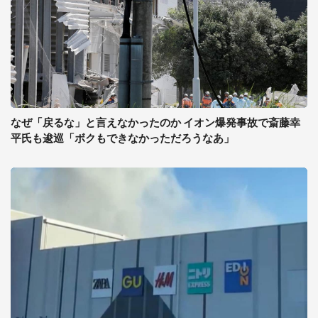
なぜ「戻るな」と言えなかったのか イオン爆発事故で斎藤幸
平氏も逡巡「ボクもできなかっただろうなあ」