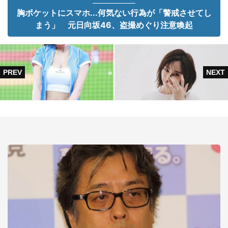
胸ポケットにスマホ...何気ない行為が「警戒させてし
まう」 元日向坂46、盗撮めぐり注意喚起