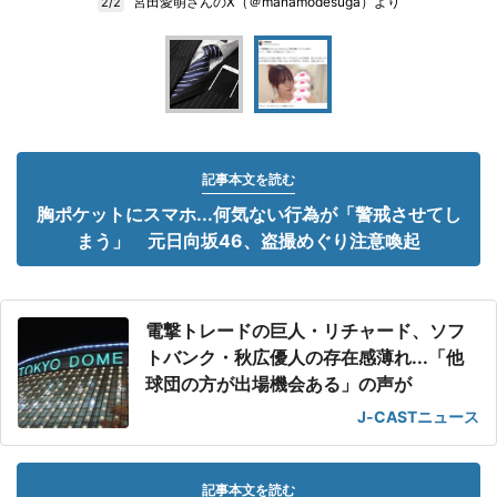
宮田愛萌さんのX（＠manamodesuga）より
2/2
記事本文を読む
胸ポケットにスマホ...何気ない行為が「警戒させてし
まう」 元日向坂46、盗撮めぐり注意喚起
電撃トレードの巨人・リチャード、ソフ
トバンク・秋広優人の存在感薄れ...「他
球団の方が出場機会ある」の声が
J-CASTニュース
記事本文を読む