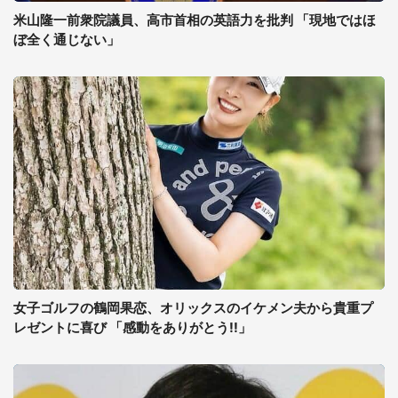
米山隆一前衆院議員、高市首相の英語力を批判 「現地ではほ
ぼ全く通じない」
女子ゴルフの鶴岡果恋、オリックスのイケメン夫から貴重プ
レゼントに喜び 「感動をありがとう!!」