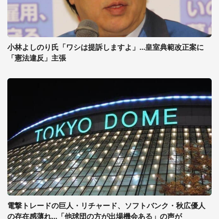
小林よしのり氏「ワシは提訴しますよ」...皇室典範改正案に
「憲法違反」主張
電撃トレードの巨人・リチャード、ソフトバンク・秋広優人
の存在感薄れ...「他球団の方が出場機会ある」の声が