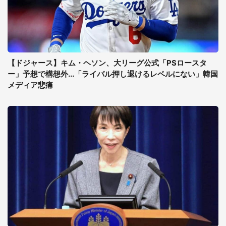
【ドジャース】キム・ヘソン、大リーグ公式「PSロースタ
ー」予想で構想外...「ライバル押し退けるレベルにない」韓国
メディア悲痛