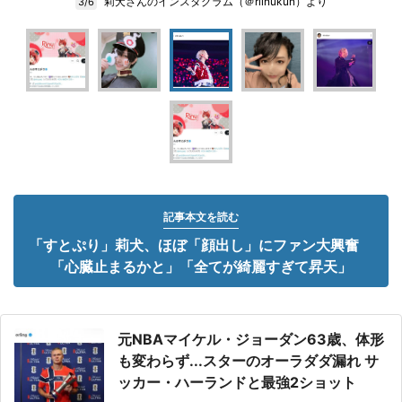
莉犬さんのインスタグラム（＠riinukun）より
3/6
記事本文を読む
「すとぷり」莉犬、ほぼ「顔出し」にファン大興奮
「心臓止まるかと」「全てが綺麗すぎて昇天」
元NBAマイケル・ジョーダン63歳、体形
も変わらず...スターのオーラダダ漏れ サ
ッカー・ハーランドと最強2ショット