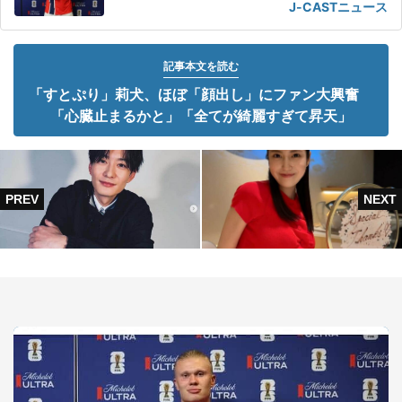
J-CASTニュース
記事本文を読む
「すとぷり」莉犬、ほぼ「顔出し」にファン大興奮
「心臓止まるかと」「全てが綺麗すぎて昇天」