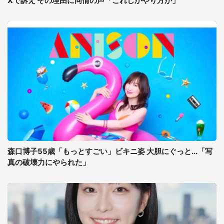
Xで訴え その理由に同情の声「これしかやり方が」
森口博子55歳「もっとすごい」ビキニ姿 大胆にぐっと...「写
真の破壊力にやられた」