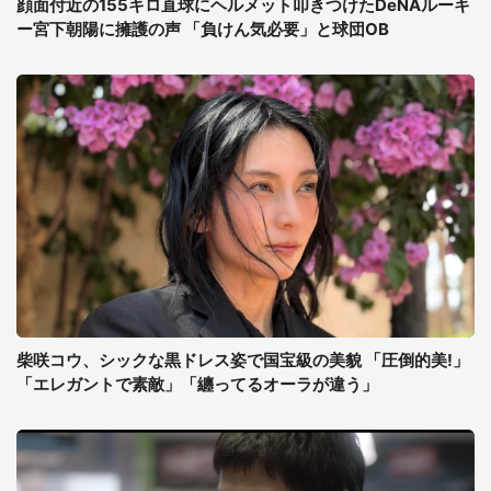
顔面付近の155キロ直球にヘルメット叩きつけたDeNAルーキ
ー宮下朝陽に擁護の声 「負けん気必要」と球団OB
柴咲コウ、シックな黒ドレス姿で国宝級の美貌 「圧倒的美!」
「エレガントで素敵」「纏ってるオーラが違う」