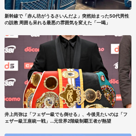
新幹線で「赤ん坊がうるさいんだよ」突然始まった50代男性
の説教 周囲も呆れる最悪の雰囲気を変えた「一喝」
井上尚弥は「フェザー級でも倒せる」、今後見たいのは「フ
ェザー級王座統一戦」...元世界2階級制覇王者が熱望