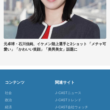
元卓球・石川佳純、イケメン陸上選手と2ショット 「メチャ可
愛い」「かわいい笑顔」「美男美女」話題に
コンテンツ
関連サイト
社会
J-CASTニュース
政治
J-CASTトレンド
経済
J-CAST会社ウォッチ