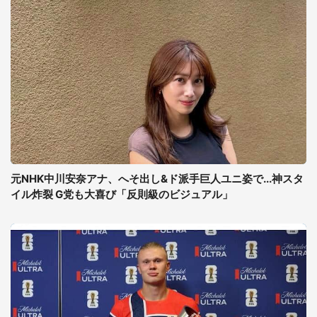
元NHK中川安奈アナ、へそ出し&ド派手巨人ユニ姿で...神スタ
イル炸裂 G党も大喜び「反則級のビジュアル」