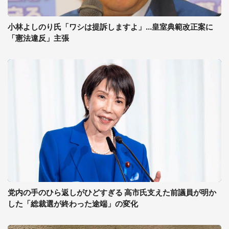
小林よしのり氏「ワシは提訴しますよ」...皇室典範改正案に
「憲法違反」主張
党内の手のひら返しがひどすぎる 高市氏支えた前議員が明か
した「総裁選が終わった途端」の変化