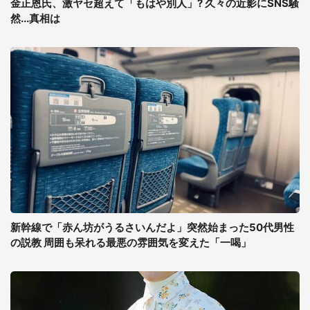
金正恩氏、激ヤセ超えて「もはや別人」? 久々の近影にSNS騒
然...真相は
新幹線で「赤ん坊がうるさいんだよ」突然始まった50代男性
の説教 周囲も呆れる最悪の雰囲気を変えた「一喝」