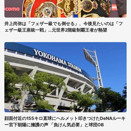
井上尚弥は「フェザー級でも倒せる」、今後見たいのは「フ
ェザー級王座統一戦」...元世界2階級制覇王者が熱望
顔面付近の155キロ直球にヘルメット叩きつけたDeNAルーキ
ー宮下朝陽に擁護の声 「負けん気必要」と球団OB