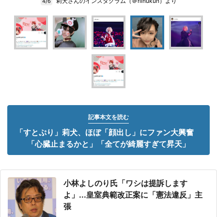
莉犬さんのインスタグラム（＠riinukun）より
4/6
記事本文を読む
「すとぷり」莉犬、ほぼ「顔出し」にファン大興奮
「心臓止まるかと」「全てが綺麗すぎて昇天」
小林よしのり氏「ワシは提訴します
よ」...皇室典範改正案に「憲法違反」主
張