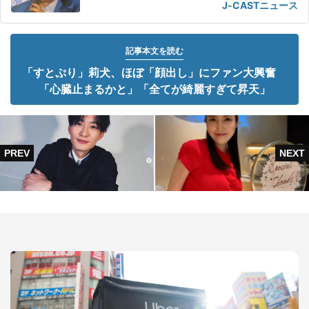
J-CASTニュース
記事本文を読む
「すとぷり」莉犬、ほぼ「顔出し」にファン大興奮
「心臓止まるかと」「全てが綺麗すぎて昇天」