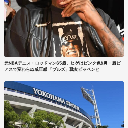
元NBAデニス・ロッドマン65歳、ヒゲはピンク色&鼻・唇ピ
アスで変わらぬ威圧感 「ブルズ」戦友ピッペンと