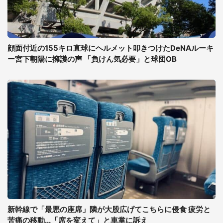
顔面付近の155キロ直球にヘルメット叩きつけたDeNAルーキ
ー宮下朝陽に擁護の声 「負けん気必要」と球団OB
新幹線で「最悪の座席」隣が大股広げてこちらに侵食 疲労と
苦痛の移動...「席を変えて」と車掌に訴え