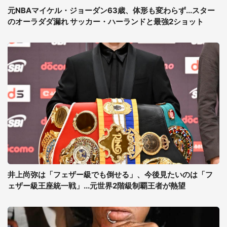
元NBAマイケル・ジョーダン63歳、体形も変わらず...スター
のオーラダダ漏れ サッカー・ハーランドと最強2ショット
井上尚弥は「フェザー級でも倒せる」、今後見たいのは「フ
ェザー級王座統一戦」...元世界2階級制覇王者が熱望