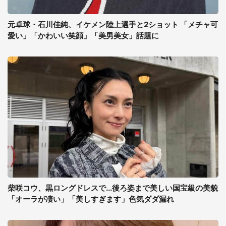
元卓球・石川佳純、イケメン陸上選手と2ショット 「メチャ可
愛い」「かわいい笑顔」「美男美女」話題に
柴咲コウ、黒ロングドレスで...後ろ姿まで美しい国宝級の美貌
「オーラが凄い」「美しすぎます」色気ダダ漏れ