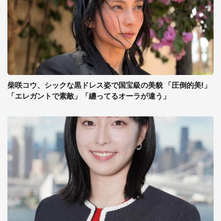
柴咲コウ、シックな黒ドレス姿で国宝級の美貌 「圧倒的美!」
「エレガントで素敵」「纏ってるオーラが違う」