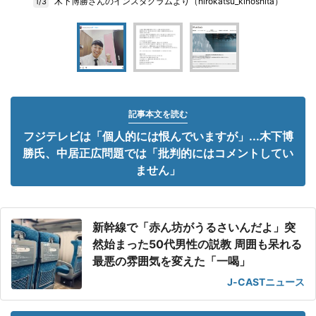
木下博勝さんのインスタグラムより（hirokatsu_kinoshita）
1/3
記事本文を読む
フジテレビは「個人的には恨んでいますが」...木下博
勝氏、中居正広問題では「批判的にはコメントしてい
ません」
新幹線で「赤ん坊がうるさいんだよ」突
然始まった50代男性の説教 周囲も呆れる
最悪の雰囲気を変えた「一喝」
J-CASTニュース