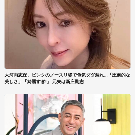
大河内志保、ピンクのノースリ姿で色気ダダ漏れ...「圧倒的な
美しさ」「綺麗すぎ!」 元夫は新庄剛志