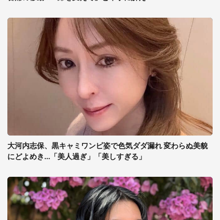
大河内志保、黒キャミワンピ姿で色気ダダ漏れ 変わらぬ美貌
にどよめき...「美人過ぎ」「美しすぎる」