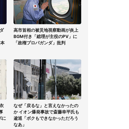
ダ
高市首相の被災地視察動画が炎上
BGM付き「総理が主役のPV」に
熊本
「政権プロパガンダ」批判
衣
なぜ「戻るな」と言えなかったの
厚
か イオン爆発事故で斎藤幸平氏も
ボに
逡巡「ボクもできなかっただろう
なあ」