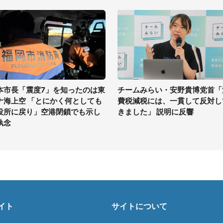
本市長「震度7」を知ったのは東
チームみらい・安野貴博党首「
ナ海上空 「とにかく何としても
費税減税には、一貫して反対し
役所に戻り」空港閉鎖でも示し
きました」 説明に反響
執念
イト
サイトについて