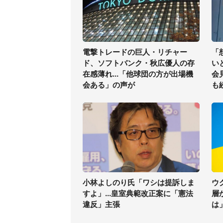
電撃トレードの巨人・リチャー
「
ド、ソフトバンク・秋広優人の存
い
在感薄れ...「他球団の方が出場機
会
会ある」の声が
も
小林よしのり氏「ワシは提訴しま
ウ
すよ」...皇室典範改正案に「憲法
層
違反」主張
は