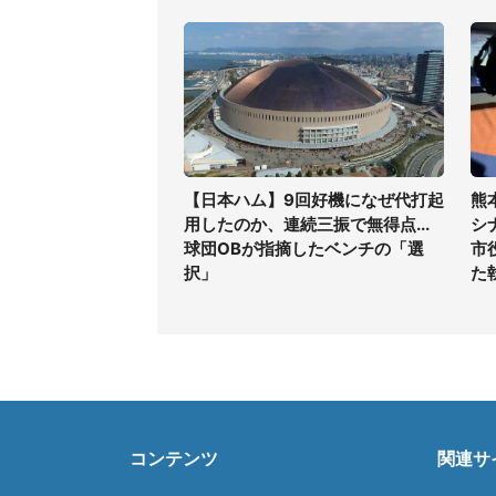
【日本ハム】9回好機になぜ代打起
熊
用したのか、連続三振で無得点...
シ
球団OBが指摘したベンチの「選
市
択」
た
コンテンツ
関連サ