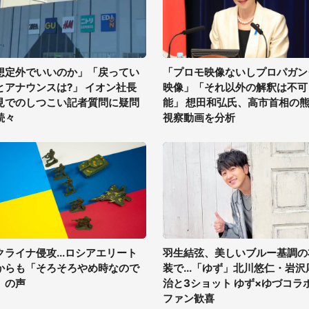
想定外でいいのか」「戻ってい
「プロモ映像ないしプロパガン
とアナウンスは?」 イオン社長
映像」「それ以外の解釈は不可
見でのしつこい記者質問に疑問
能」 想田和弘氏、高市首相の
続々
視察動画を分析
クライナ侵攻...ロシアエリート
羽生結弦、美しいブルー基調の
からも「そろそろやめ時なので
装で...「ゆず」北川悠仁・岩沢
」の声
治と3ショット ゆず×ゆづコラ
ファン歓喜