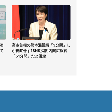
消
高市首相の熊本避難所「3分間」し
て
か視察せず?SNS拡散 内閣広報官
「51分間」だと否定