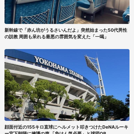
新幹線で「赤ん坊がうるさいんだよ」突然始まった50代男性
の説教 周囲も呆れる最悪の雰囲気を変えた「一喝」
顔面付近の155キロ直球にヘルメット叩きつけたDeNAルーキ
ー宮下朝陽に擁護の声 「負けん気必要」と球団OB