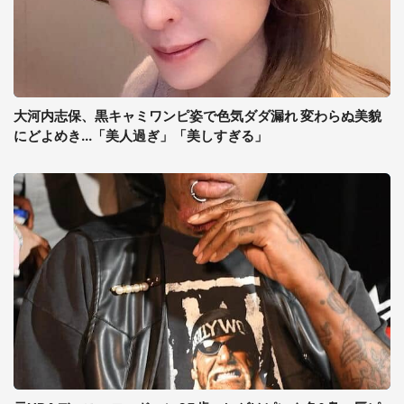
大河内志保、黒キャミワンピ姿で色気ダダ漏れ 変わらぬ美貌
にどよめき...「美人過ぎ」「美しすぎる」