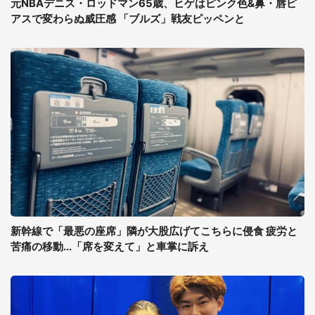
元NBAデニス・ロッドマン65歳、ヒゲはピンク色&鼻・唇ピ
アスで変わらぬ威圧感 「ブルズ」戦友ピッペンと
新幹線で「最悪の座席」隣が大股広げてこちらに侵食 疲労と
苦痛の移動...「席を変えて」と車掌に訴え