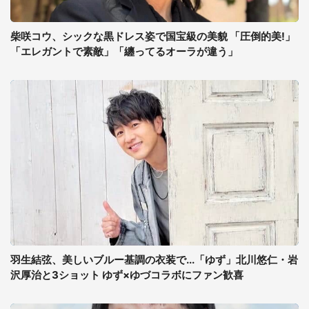
柴咲コウ、シックな黒ドレス姿で国宝級の美貌 「圧倒的美!」
「エレガントで素敵」「纏ってるオーラが違う」
羽生結弦、美しいブルー基調の衣装で...「ゆず」北川悠仁・岩
沢厚治と3ショット ゆず×ゆづコラボにファン歓喜