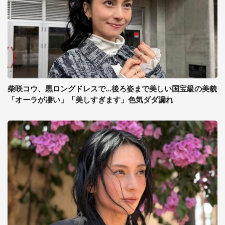
柴咲コウ、黒ロングドレスで...後ろ姿まで美しい国宝級の美貌
「オーラが凄い」「美しすぎます」色気ダダ漏れ