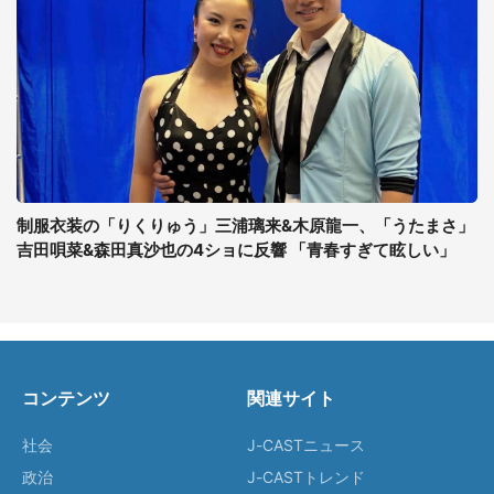
制服衣装の「りくりゅう」三浦璃来&木原龍一、「うたまさ」
吉田唄菜&森田真沙也の4ショに反響 「青春すぎて眩しい」
コンテンツ
関連サイト
社会
J-CASTニュース
政治
J-CASTトレンド