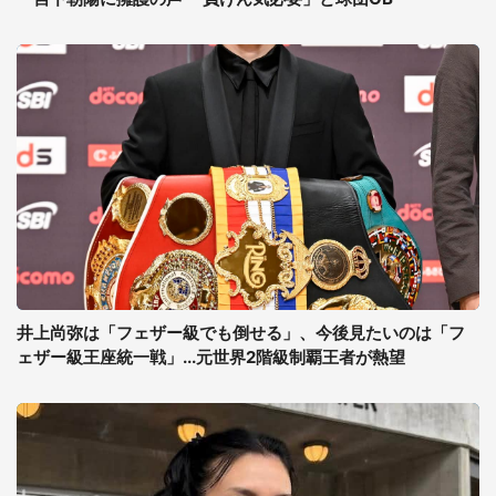
井上尚弥は「フェザー級でも倒せる」、今後見たいのは「フ
ェザー級王座統一戦」...元世界2階級制覇王者が熱望