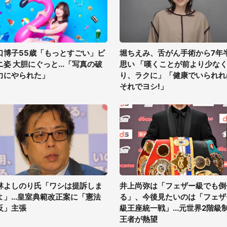
口博子55歳「もっとすごい」ビ
堀ちえみ、舌がん手術から7年
ニ姿 大胆にぐっと...「写真の破
思い 「嘆くことが前より少な
力にやられた」
り、ラクに」「健康でいられれ
それでヨシ!」
林よしのり氏「ワシは提訴しま
井上尚弥は「フェザー級でも倒
よ」...皇室典範改正案に「憲法
る」、今後見たいのは「フェザ
反」主張
級王座統一戦」...元世界2階級
王者が熱望