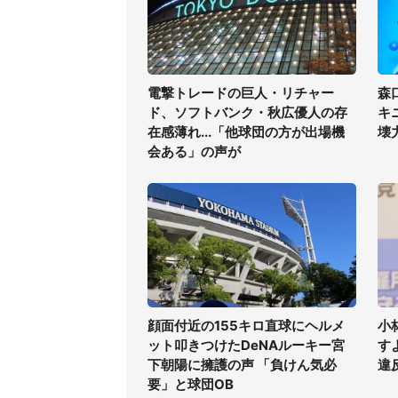
電撃トレードの巨人・リチャー
森
ド、ソフトバンク・秋広優人の存
キ
在感薄れ...「他球団の方が出場機
壊
会ある」の声が
顔面付近の155キロ直球にヘルメ
小
ット叩きつけたDeNAルーキー宮
す
下朝陽に擁護の声 「負けん気必
違
要」と球団OB