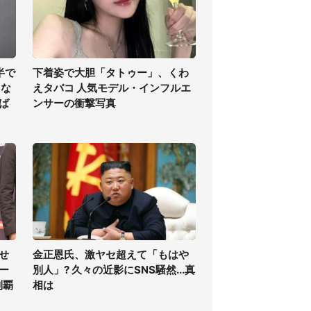
半で
下着姿で大胆「タトゥー」、くわ
くな
えタバコ 人気モデル・インフルエ
ば
ンサーの衝撃写真
せ
金正恩氏、激ヤセ超えて「もはや
ー
別人」? 久々の近影にSNS騒然...真
制覇
相は