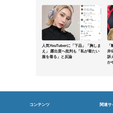
人気YouTuberに「下品」「胸しま
「
え」 露出度へ批判も「私が着たい
井
服を着る」と反論
訴
か
コンテンツ
関連サ