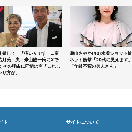
離婚して」「痛いんです」...室
磯山さやか(40)水着ショット
佑月氏、夫・米山隆一氏にXで
ネット衝撃「20代に見えます
え その理由に同情の声「これし
「年齢不変の美人さん」
やり方が」
イト
サイトについて