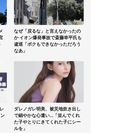
メ
なぜ「戻るな」と言えなかったの
宮
か イオン爆発事故で斎藤幸平氏も
必
逡巡「ボクもできなかっただろう
なあ」
レ
ダレノガレ明美、被災地炊き出し
ァン
で細やかな心遣い...「並んでくれ
た子やとりにきてくれた子にシー
ルを」