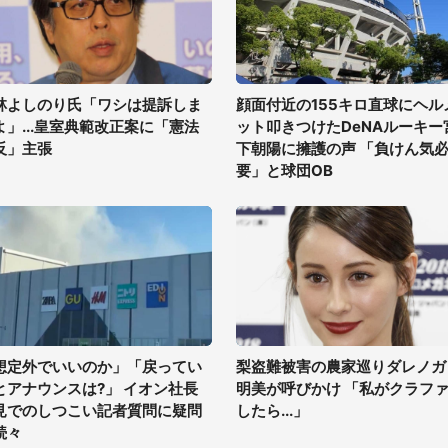
林よしのり氏「ワシは提訴しま
顔面付近の155キロ直球にヘル
よ」...皇室典範改正案に「憲法
ット叩きつけたDeNAルーキー
反」主張
下朝陽に擁護の声 「負けん気
要」と球団OB
想定外でいいのか」「戻ってい
梨盗難被害の農家巡りダレノガ
とアナウンスは?」 イオン社長
明美が呼びかけ 「私がクラフ
見でのしつこい記者質問に疑問
したら...」
続々