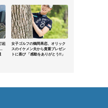
打起
女子ゴルフの鶴岡果恋、オリック
.
スのイケメン夫から貴重プレゼン
選
トに喜び 「感動をありがとう!!」