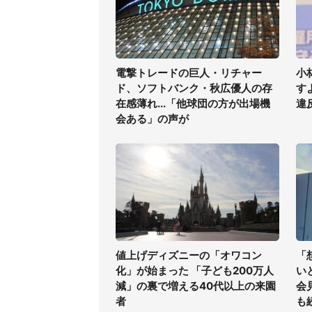
電撃トレードの巨人・リチャー
小
ド、ソフトバンク・秋広優人の存
す
在感薄れ...「他球団の方が出場機
違
会ある」の声が
値上げディズニーの「オワコン
「
化」が始まった 「子ども200万人
い
減」の裏で増える40代以上の来園
会
者
も