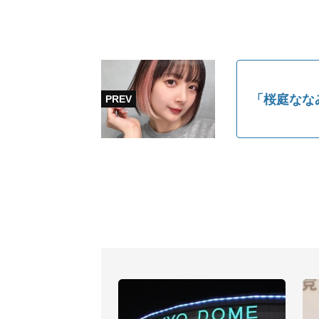
「桜庭なな