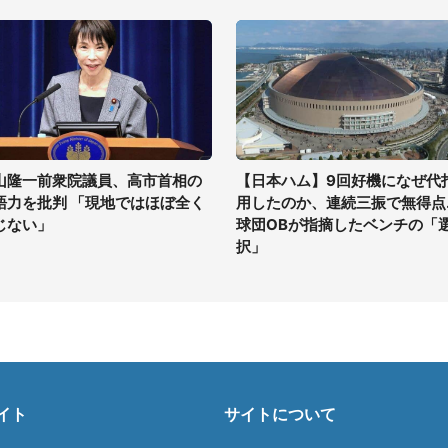
山隆一前衆院議員、高市首相の
【日本ハム】9回好機になぜ代
語力を批判 「現地ではほぼ全く
用したのか、連続三振で無得点..
じない」
球団OBが指摘したベンチの「
択」
イト
サイトについて