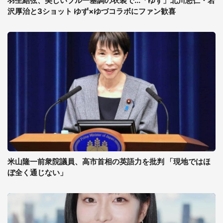
羽生結弦、美しいブルー基調の衣装で...「ゆず」北川悠仁・岩
沢厚治と3ショット ゆず×ゆづコラボにファン歓喜
米山隆一前衆院議員、高市首相の英語力を批判 「現地ではほ
ぼ全く通じない」