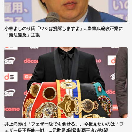
小林よしのり氏「ワシは提訴しますよ」...皇室典範改正案に
「憲法違反」主張
井上尚弥は「フェザー級でも倒せる」、今後見たいのは「フ
ェザー級王座統一戦」...元世界2階級制覇王者が熱望