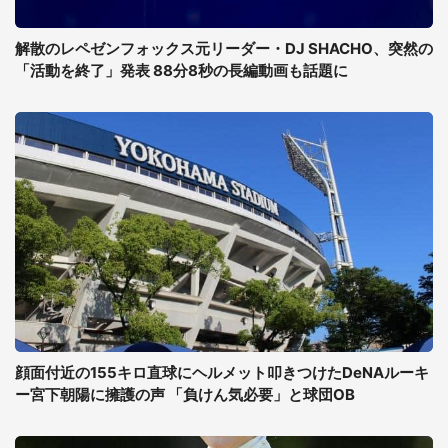
解散のレペゼンフォックス元リーダー・DJ SHACHO、突然の
「活動を終了」発表 88分8秒の長編動画も話題に
顔面付近の155キロ直球にヘルメット叩きつけたDeNAルーキ
ー宮下朝陽に擁護の声 「負けん気必要」と球団OB