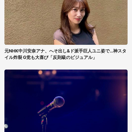
元NHK中川安奈アナ、へそ出し&ド派手巨人ユニ姿で...神スタ
イル炸裂 G党も大喜び「反則級のビジュアル」