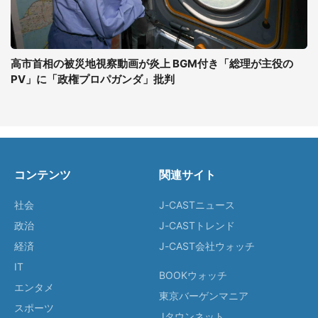
高市首相の被災地視察動画が炎上 BGM付き「総理が主役の
PV」に「政権プロパガンダ」批判
コンテンツ
関連サイト
社会
J-CASTニュース
政治
J-CASTトレンド
経済
J-CAST会社ウォッチ
IT
BOOKウォッチ
エンタメ
東京バーゲンマニア
スポーツ
Jタウンネット