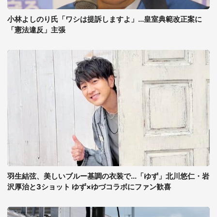
小林よしのり氏「ワシは提訴しますよ」...皇室典範改正案に
「憲法違反」主張
羽生結弦、美しいブルー基調の衣装で...「ゆず」北川悠仁・岩
沢厚治と3ショット ゆず×ゆづコラボにファン歓喜