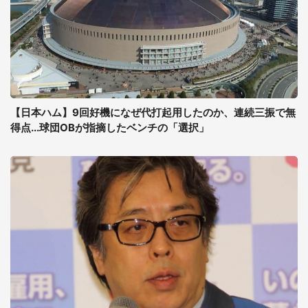
【日本ハム】9回好機になぜ代打起用したのか、連続三振で無
得点...球団OBが指摘したベンチの「選択」