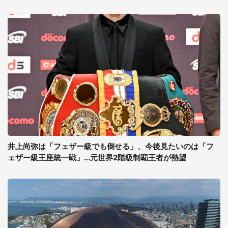
井上尚弥は「フェザー級でも倒せる」、今後見たいのは「フ
ェザー級王座統一戦」...元世界2階級制覇王者が熱望