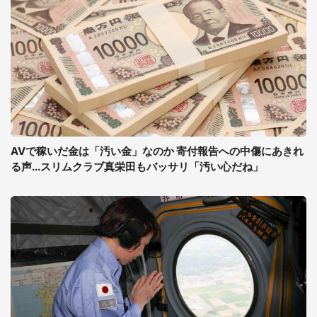
AVで稼いだ金は「汚い金」なのか 寄付報告への中傷にあきれ
る声...スリムクラブ真栄田もバッサリ「汚い心だね」