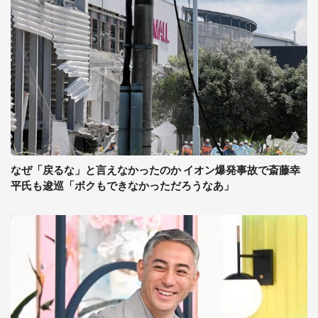
なぜ「戻るな」と言えなかったのか イオン爆発事故で斎藤幸
平氏も逡巡「ボクもできなかっただろうなあ」