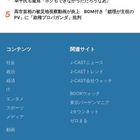
幸平氏も逡巡「ボクもできなかっただろうなあ」
高市首相の被災地視察動画が炎上 BGM付き「総理が主役の
PV」に「政権プロパガンダ」批判
コンテンツ
関連サイト
社会
J-CASTニュース
政治
J-CASTトレンド
経済
J-CAST会社ウォッチ
IT
BOOKウォッチ
エンタメ
東京バーゲンマニア
スポーツ
Jタウンネット
メディア
ゼロまる
動画