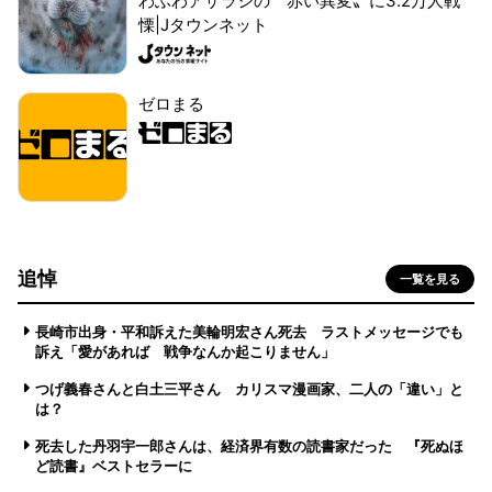
わふわアザラシの〝赤い異変〟に3.2万人戦
慄|Jタウンネット
ゼロまる
追悼
一覧を見る
長崎市出身・平和訴えた美輪明宏さん死去 ラストメッセージでも
訴え「愛があれば 戦争なんか起こりません」
つげ義春さんと白土三平さん カリスマ漫画家、二人の「違い」と
は？
死去した丹羽宇一郎さんは、経済界有数の読書家だった 『死ぬほ
ど読書』ベストセラーに