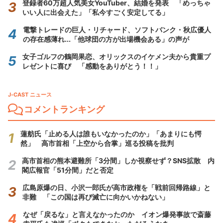
登録者60万超人気美女YouTuber、結婚を発表 「めっちゃ
いい人に出会えた」「私今すごく安定してる」
電撃トレードの巨人・リチャード、ソフトバンク・秋広優人
の存在感薄れ...「他球団の方が出場機会ある」の声が
女子ゴルフの鶴岡果恋、オリックスのイケメン夫から貴重プ
レゼントに喜び 「感動をありがとう！！」
J-CAST ニュース
コメントランキング
蓮舫氏「止める人は誰もいなかったのか」「あまりにも愕
然」 高市首相「上空から合掌」巡る投稿を批判
高市首相の熊本避難所「3分間」しか視察せず？SNS拡散 内
閣広報官「51分間」だと否定
広島原爆の日、小沢一郎氏が高市政権を「戦前回帰路線」と
非難 「この国は再び滅亡に向かいかねない」
なぜ「戻るな」と言えなかったのか イオン爆発事故で斎藤