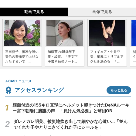
動画で見る
画像で見る
三田寛子、優雅な淡い
加藤茶の45歳年下
フィギュア・中井亜
制
黄色の着物姿で上品な
妻・綾菜、「美文字」
美、華麗にトリプルア
う
たたずまいで ...
手書き勉強ノート...
クセル決める 「...
一
J-CAST ニュース
アクセスランキング
もっと見る
顔面付近の155キロ直球にヘルメット叩きつけたDeNAルーキ
ー宮下朝陽に擁護の声 「負けん気必要」と球団OB
ダレノガレ明美、被災地炊き出しで細やかな心遣い...「並ん
でくれた子やとりにきてくれた子にシールを」