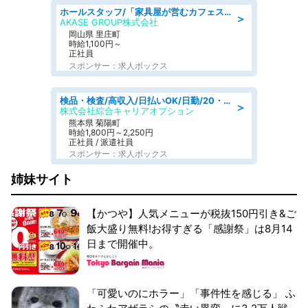
ホールスタッフ/「家具屋が営むカフェスタッフ!」週2日～OK!嬉しいまかない付き/岡山県/浅口郡里庄町
＞
AKASE GROUP株式会社
岡山県 里庄町
時給1,100円～
正社員
スポンサー：求人ボックス
検品・検査/高収入/日払いOK/日勤/20・30・40代活躍中/製造 工場
＞
株式会社綜合キャリアオプション
熊本県 菊陽町
時給1,800円～2,250円
正社員 / 派遣社員
スポンサー：求人ボックス
姉妹サイト
【かつや】人気メニューが税抜150円引き&ご
飯大盛り無料!お得すぎる「感謝祭」は8月14
日まで開催中。
「可愛いのにホラー」「事件性を感じる」 ふ