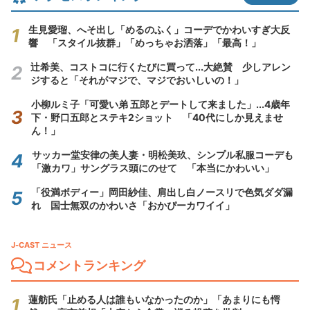
生見愛瑠、へそ出し「めるのふく」コーデでかわいすぎ大反
響 「スタイル抜群」「めっちゃお洒落」「最高！」
辻希美、コストコに行くたびに買って...大絶賛 少しアレン
ジすると「それがマジで、マジでおいしいの！」
小柳ルミ子「可愛い弟 五郎とデートして来ました」...4歳年
下・野口五郎とステキ2ショット 「40代にしか見えませ
ん！」
サッカー堂安律の美人妻・明松美玖、シンプル私服コーデも
「激カワ」サングラス頭にのせて 「本当にかわいい」
「役満ボディー」岡田紗佳、肩出し白ノースリで色気ダダ漏
れ 国士無双のかわいさ「おかぴーカワイイ」
J-CAST ニュース
コメントランキング
蓮舫氏「止める人は誰もいなかったのか」「あまりにも愕