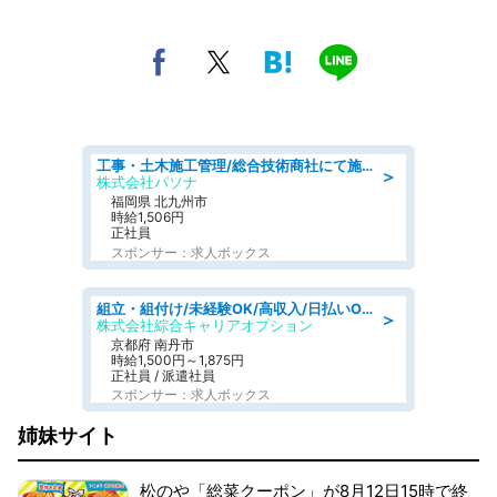
工事・土木施工管理/総合技術商社にて施工管理のお仕事/即日勤務可/車通勤可/工事・土木施工管理/生産・品質管理
＞
株式会社パソナ
福岡県 北九州市
時給1,506円
正社員
スポンサー：求人ボックス
組立・組付け/未経験OK/高収入/日払いOK/寮費無料/交替制
＞
株式会社綜合キャリアオプション
京都府 南丹市
時給1,500円～1,875円
正社員 / 派遣社員
スポンサー：求人ボックス
姉妹サイト
松のや「総菜クーポン」が8月12日15時で終