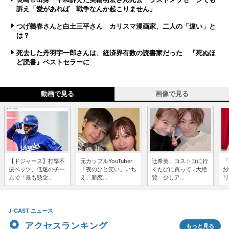
訴え「愛があれば 戦争なんか起こりません」
つげ義春さんと白土三平さん カリスマ漫画家、二人の「違い」と
は？
死去した丹羽宇一郎さんは、経済界有数の読書家だった 『死ぬほ
ど読書』ベストセラーに
動画で見る
画像で見る
【ドジャース】打撃不
元カップルYouTuber
辻希美、コストコに行
「
振ベッツ、低迷のチー
「夜のひと笑い」いち
くたびに買って...大絶
紗
ムで「最も懸念...
え、新恋...
賛 少しア...
リ
J-CAST ニュース
アクセスランキング
もっと見る