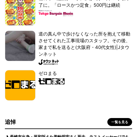
了に。「ロースかつ定食」500円は継続
道の真ん中で歩けなくなった所を抱えて移動
させてくれた工事現場のスタッフ。その後、
家まで私を送ると(大阪府・40代女性)|Jタウ
ンネット
ゼロまる
追悼
一覧を見る
長崎市出身・平和訴えた美輪明宏さん死去 ラストメッセージでも