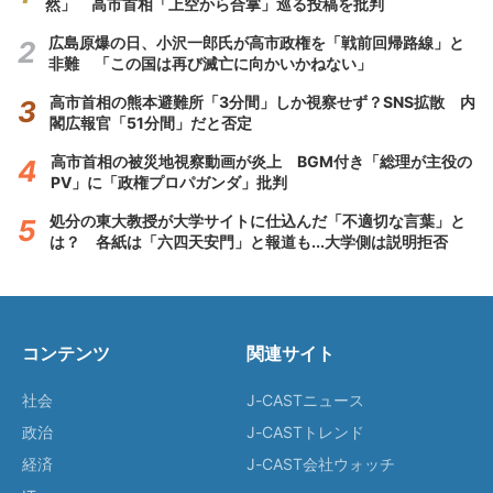
然」 高市首相「上空から合掌」巡る投稿を批判
広島原爆の日、小沢一郎氏が高市政権を「戦前回帰路線」と
非難 「この国は再び滅亡に向かいかねない」
高市首相の熊本避難所「3分間」しか視察せず？SNS拡散 内
閣広報官「51分間」だと否定
高市首相の被災地視察動画が炎上 BGM付き「総理が主役の
PV」に「政権プロパガンダ」批判
処分の東大教授が大学サイトに仕込んだ「不適切な言葉」と
は？ 各紙は「六四天安門」と報道も...大学側は説明拒否
コンテンツ
関連サイト
社会
J-CASTニュース
政治
J-CASTトレンド
経済
J-CAST会社ウォッチ