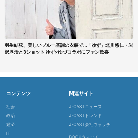
羽生結弦、美しいブルー基調の衣装で...「ゆず」北川悠仁・岩
沢厚治と3ショット ゆず×ゆづコラボにファン歓喜
コンテンツ
関連サイト
社会
J-CASTニュース
政治
J-CASTトレンド
経済
J-CAST会社ウォッチ
IT
BOOKウォッチ