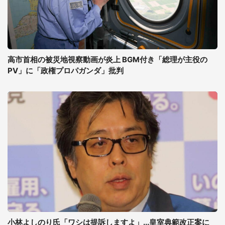
高市首相の被災地視察動画が炎上 BGM付き「総理が主役の
PV」に「政権プロパガンダ」批判
小林よしのり氏「ワシは提訴しますよ」...皇室典範改正案に