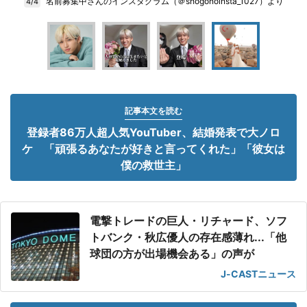
名前募集中さんのインスタグラム（＠shogonoinsta_1027）より
4/4
記事本文を読む
登録者86万人超人気YouTuber、結婚発表で大ノロ
ケ 「頑張るあなたが好きと言ってくれた」「彼女は
僕の救世主」
電撃トレードの巨人・リチャード、ソフ
トバンク・秋広優人の存在感薄れ...「他
球団の方が出場機会ある」の声が
J-CASTニュース