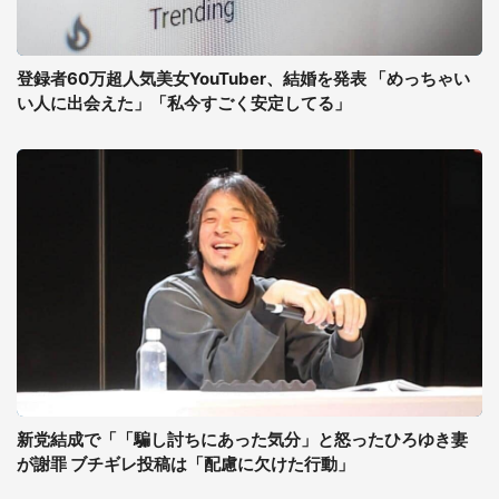
登録者60万超人気美女YouTuber、結婚を発表 「めっちゃい
い人に出会えた」「私今すごく安定してる」
新党結成で「「騙し討ちにあった気分」と怒ったひろゆき妻
が謝罪 ブチギレ投稿は「配慮に欠けた行動」