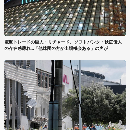
電撃トレードの巨人・リチャード、ソフトバンク・秋広優人
の存在感薄れ...「他球団の方が出場機会ある」の声が