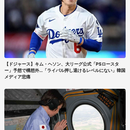
【ドジャース】キム・ヘソン、大リーグ公式「PSロースタ
ー」予想で構想外...「ライバル押し退けるレベルにない」韓国
メディア悲痛