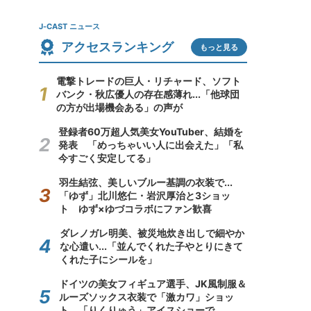
J-CAST ニュース
アクセスランキング
もっと見る
電撃トレードの巨人・リチャード、ソフト
バンク・秋広優人の存在感薄れ...「他球団
の方が出場機会ある」の声が
登録者60万超人気美女YouTuber、結婚を
発表 「めっちゃいい人に出会えた」「私
今すごく安定してる」
羽生結弦、美しいブルー基調の衣装で...
「ゆず」北川悠仁・岩沢厚治と3ショッ
ト ゆず×ゆづコラボにファン歓喜
ダレノガレ明美、被災地炊き出しで細やか
な心遣い...「並んでくれた子やとりにきて
くれた子にシールを」
ドイツの美女フィギュア選手、JK風制服＆
ルーズソックス衣装で「激カワ」ショッ
ト 「りくりゅう」アイスショーで