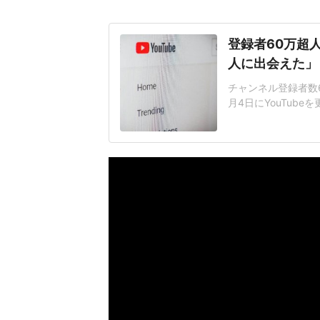
登録者60万超人
人に出会えた」
チャンネル登録者数6
月4日にYouTub
ゃべれるタイプじゃな
太郎さんは「最近結
ーを食べながら「あ
きとか言