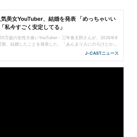
気美女YouTuber、結婚を発表 「めっちゃいい
「私今すごく安定してる」
0万超の女性大食いYouTuber・三年食太郎さんが、2026年8
eを更新。結婚したことを発表した。「あんまり人にのろけとかし
い」26年3月31日以来の更新となったYouTubeで、三年食
J-CASTニュース
婚しました」と発表した。その後は、マクドナルドのメニュ
んまり人にのろけとかしゃべれるタイプじゃない」「人に好