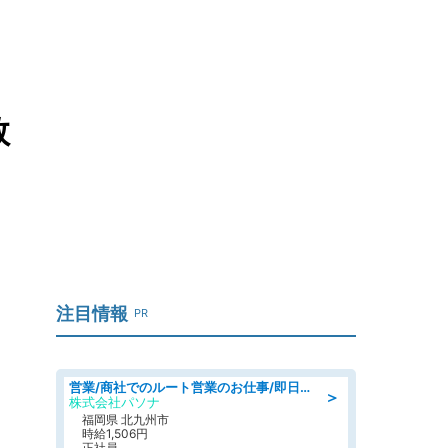
救
注目情報
PR
営業/商社でのルート営業のお仕事/即日勤務可/車通勤可/営業
＞
株式会社パソナ
福岡県 北九州市
時給1,506円
正社員