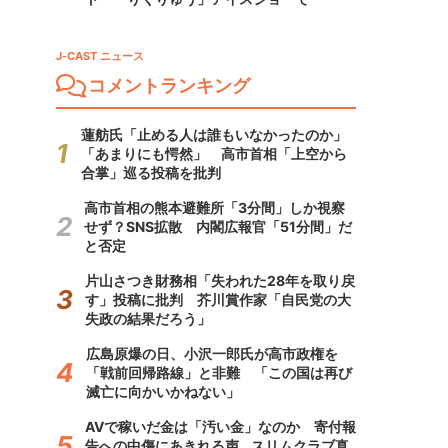
J-CAST ニュース
コメントランキング
蓮舫氏「止める人は誰もいなかったのか」
「あまりにも愕然」 高市首相「上空から
合掌」巡る投稿を批判
高市首相の熊本避難所「3分間」しか視察
せず？SNS拡散 内閣広報官「51分間」だ
と否定
片山さつき財務相「失われた28年を取り戻
す」投稿に批判 芥川賞作家「自民党の大
失政の結果だろう」
広島原爆の日、小沢一郎氏が高市政権を
「戦前回帰路線」と非難 「この国は再び
滅亡に向かいかねない」
AVで稼いだ金は「汚い金」なのか 寄付報
告への中傷にあきれる声...スリムクラブ真