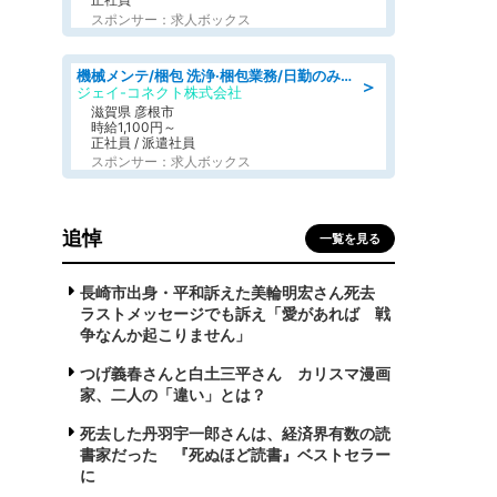
スポンサー：求人ボックス
機械メンテ/梱包 洗浄·梱包業務/日勤のみ/時間短縮可
＞
ジェイ-コネクト株式会社
滋賀県 彦根市
時給1,100円～
正社員 / 派遣社員
スポンサー：求人ボックス
追悼
一覧を見る
長崎市出身・平和訴えた美輪明宏さん死去
ラストメッセージでも訴え「愛があれば 戦
争なんか起こりません」
つげ義春さんと白土三平さん カリスマ漫画
家、二人の「違い」とは？
死去した丹羽宇一郎さんは、経済界有数の読
書家だった 『死ぬほど読書』ベストセラー
に