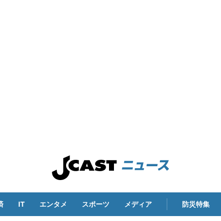
済
IT
エンタメ
スポーツ
メディア
防災特集