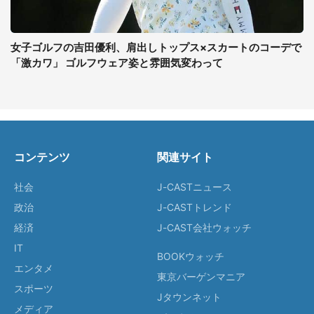
女子ゴルフの吉田優利、肩出しトップス×スカートのコーデで
「激カワ」 ゴルフウェア姿と雰囲気変わって
コンテンツ
関連サイト
社会
J-CASTニュース
政治
J-CASTトレンド
経済
J-CAST会社ウォッチ
IT
BOOKウォッチ
エンタメ
東京バーゲンマニア
スポーツ
Jタウンネット
メディア