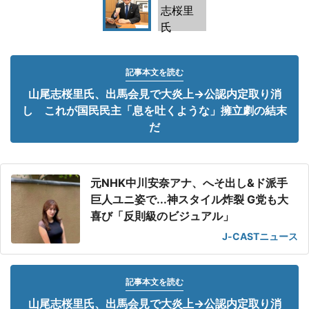
記事本文を読む
山尾志桜里氏、出馬会見で大炎上→公認内定取り消
し これが国民民主「息を吐くような」擁立劇の結末
だ
元NHK中川安奈アナ、へそ出し&ド派手
巨人ユニ姿で...神スタイル炸裂 G党も大
喜び「反則級のビジュアル」
J-CASTニュース
記事本文を読む
山尾志桜里氏、出馬会見で大炎上→公認内定取り消