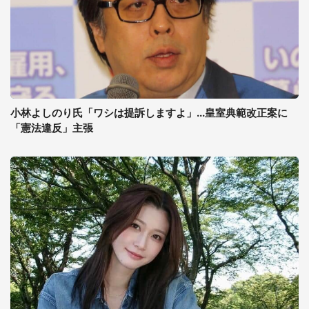
小林よしのり氏「ワシは提訴しますよ」...皇室典範改正案に
「憲法違反」主張