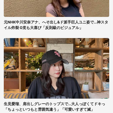
元NHK中川安奈アナ、へそ出し&ド派手巨人ユニ姿で...神スタ
イル炸裂 G党も大喜び「反則級のビジュアル」
生見愛瑠、肩出しグレーのトップスで...大人っぽくてドキっ
「ちょっといつもと雰囲気違う」「可愛いすぎて滅」