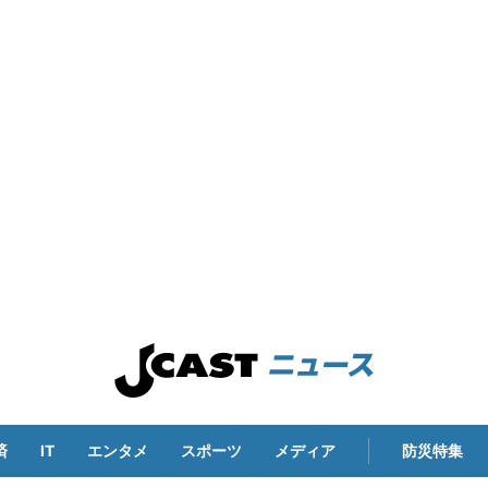
済
IT
エンタメ
スポーツ
メディア
防災特集