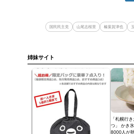
国民民主党
山尾志桜里
榛葉賀津也
姉妹サイト
「札幌行き
つ」 かき
8000人が