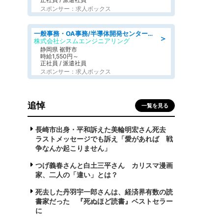
スポンサー：求人ボックス
一般事務・OA事務/半導体開発センター内で事務&軽作業スタッフ、募集
＞
株式会社シスムエンジニアリング
静岡県 裾野市
時給1,550円～
正社員 / 派遣社員
スポンサー：求人ボックス
追悼
一覧を見る
長崎市出身・平和訴えた美輪明宏さん死去
ラストメッセージでも訴え「愛があれば 戦
争なんか起こりません」
つげ義春さんと白土三平さん カリスマ漫画
家、二人の「違い」とは？
死去した丹羽宇一郎さんは、経済界有数の読
書家だった 『死ぬほど読書』ベストセラー
に