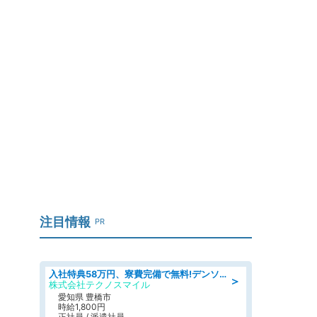
注目情報
PR
入社特典58万円、寮費完備で無料!デンソーで働こう!自動車工場で小型部品の検査業務 denso aichi
＞
株式会社テクノスマイル
愛知県 豊橋市
時給1,800円
正社員 / 派遣社員