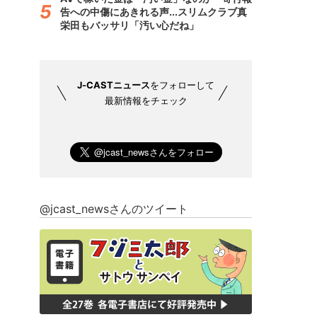
告への中傷にあきれる声...スリムクラブ真
栄田もバッサリ「汚い心だね」
J-CASTニュース
をフォローして
最新情報をチェック
@jcast_newsさんのツイート