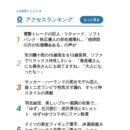
J-CAST ニュース
アクセスランキング
もっと見る
電撃トレードの巨人・リチャード、ソフト
バンク・秋広優人の存在感薄れ...「他球団
の方が出場機会ある」の声が
市川團十郎の15歳長女＆13歳長男、ソファ
でリラックス仲良し2ショ 「海老蔵さん
にも麻央さんにも似てますね」「大人にな
ったな～」
サッカー・ハーランドの美女モデル恋人、
超ミニ丈ワンピで色気ダダ漏れ すらり神
スタイルの美貌
羽生結弦、美しいブルー基調の衣装で...
「ゆず」北川悠仁・岩沢厚治と3ショッ
ト ゆず×ゆづコラボにファン歓喜
ドイツの美女フィギュア選手、JK風制服＆
ルーズソックス衣装で「激カワ」ショッ