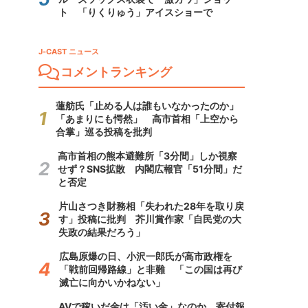
ト 「りくりゅう」アイスショーで
J-CAST ニュース
コメントランキング
蓮舫氏「止める人は誰もいなかったのか」
「あまりにも愕然」 高市首相「上空から
合掌」巡る投稿を批判
高市首相の熊本避難所「3分間」しか視察
せず？SNS拡散 内閣広報官「51分間」だ
と否定
片山さつき財務相「失われた28年を取り戻
す」投稿に批判 芥川賞作家「自民党の大
失政の結果だろう」
広島原爆の日、小沢一郎氏が高市政権を
「戦前回帰路線」と非難 「この国は再び
滅亡に向かいかねない」
AVで稼いだ金は「汚い金」なのか 寄付報