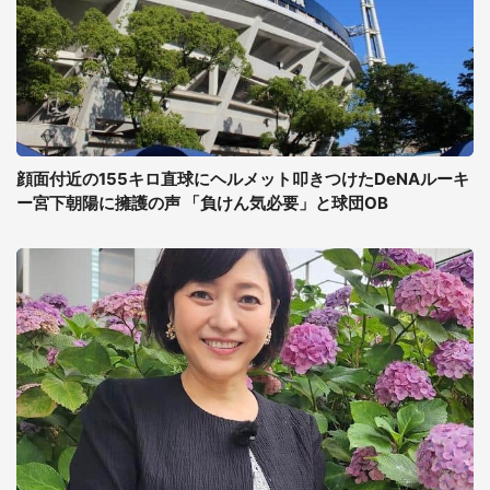
顔面付近の155キロ直球にヘルメット叩きつけたDeNAルーキ
ー宮下朝陽に擁護の声 「負けん気必要」と球団OB