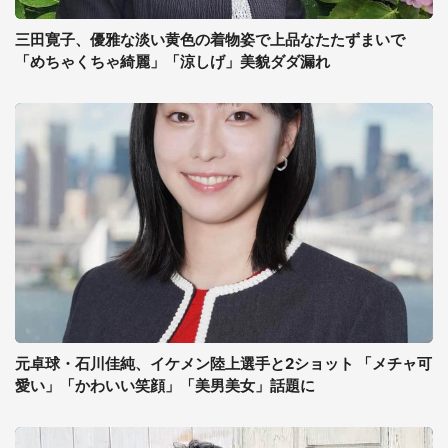
三田寛子、優雅な淡い黄色の着物姿で上品なたたずまいで
「めちゃくちゃ綺麗」「涼しげ」美貌ダダ漏れ
元卓球・石川佳純、イケメン陸上選手と2ショット 「メチャ可
愛い」「かわいい笑顔」「美男美女」話題に