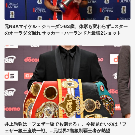
元NBAマイケル・ジョーダン63歳、体形も変わらず...スター
のオーラダダ漏れ サッカー・ハーランドと最強2ショット
井上尚弥は「フェザー級でも倒せる」、今後見たいのは「フ
ェザー級王座統一戦」...元世界2階級制覇王者が熱望