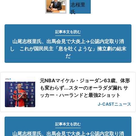
記事本文を読む
山尾志桜里氏、出馬会見で大炎上→公認内定取り消
し これが国民民主「息を吐くような」擁立劇の結末
だ
元NBAマイケル・ジョーダン63歳、体形
も変わらず...スターのオーラダダ漏れ サ
ッカー・ハーランドと最強2ショット
J-CASTニュース
記事本文を読む
山尾志桜里氏、出馬会見で大炎上→公認内定取り消