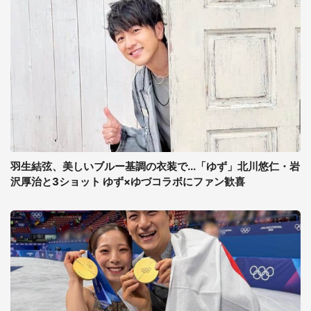
羽生結弦、美しいブルー基調の衣装で...「ゆず」北川悠仁・岩
沢厚治と3ショット ゆず×ゆづコラボにファン歓喜