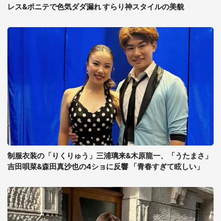
レス&ポニテで色気ダダ漏れ すらり神スタイルの美貌
制服衣装の「りくりゅう」三浦璃来&木原龍一、「うたまさ」
吉田唄菜&森田真沙也の4ショに反響 「青春すぎて眩しい」