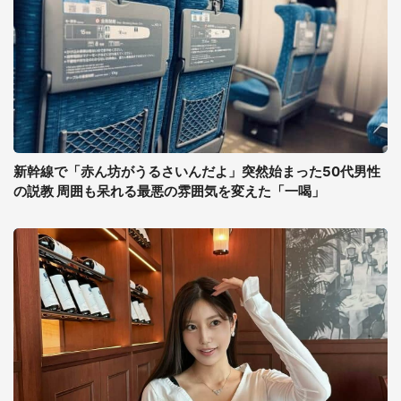
新幹線で「赤ん坊がうるさいんだよ」突然始まった50代男性
の説教 周囲も呆れる最悪の雰囲気を変えた「一喝」