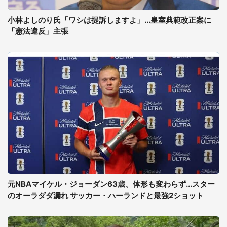
小林よしのり氏「ワシは提訴しますよ」...皇室典範改正案に
「憲法違反」主張
元NBAマイケル・ジョーダン63歳、体形も変わらず...スター
のオーラダダ漏れ サッカー・ハーランドと最強2ショット