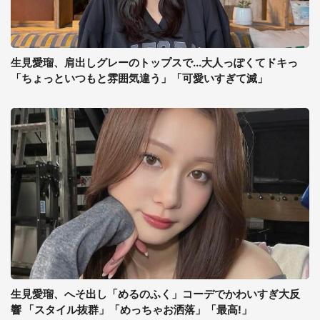
生見愛瑠、肩出しグレーのトップスで...大人っぽくてドキっ
「ちょっといつもと雰囲気違う」「可愛いすぎて滅」
生見愛瑠、へそ出し「めるのふく」コーデでかわいすぎ大反
響 「スタイル抜群」「めっちゃお洒落」「最高!」