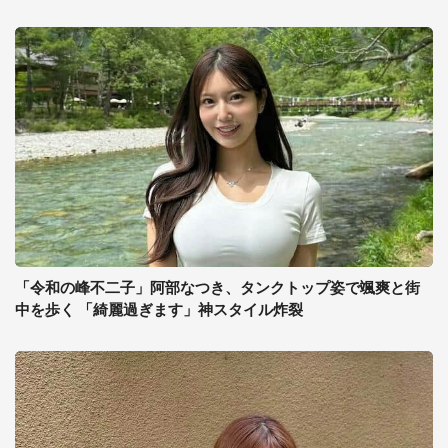
「令和の峰不二子」阿部なつき、タンクトップ姿で颯爽と街
中を歩く 「綺麗過ぎます」神スタイル炸裂