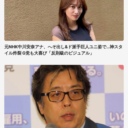
元NHK中川安奈アナ、へそ出し&ド派手巨人ユニ姿で...神スタ
イル炸裂 G党も大喜び「反則級のビジュアル」