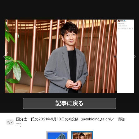
記事に戻る
国分太一氏の2021年9月10日のX投稿（@tokioinc_taichi／一部加
2/2
工）