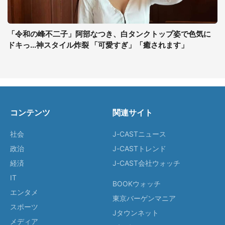
「令和の峰不二子」阿部なつき、白タンクトップ姿で色気に
ドキっ...神スタイル炸裂 「可愛すぎ」「癒されます」
コンテンツ
関連サイト
社会
J-CASTニュース
政治
J-CASTトレンド
経済
J-CAST会社ウォッチ
IT
BOOKウォッチ
エンタメ
東京バーゲンマニア
スポーツ
Jタウンネット
メディア