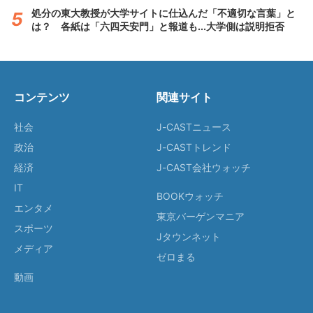
処分の東大教授が大学サイトに仕込んだ「不適切な言葉」と
は？ 各紙は「六四天安門」と報道も...大学側は説明拒否
コンテンツ
関連サイト
社会
J-CASTニュース
政治
J-CASTトレンド
経済
J-CAST会社ウォッチ
IT
BOOKウォッチ
エンタメ
東京バーゲンマニア
スポーツ
Jタウンネット
メディア
ゼロまる
動画