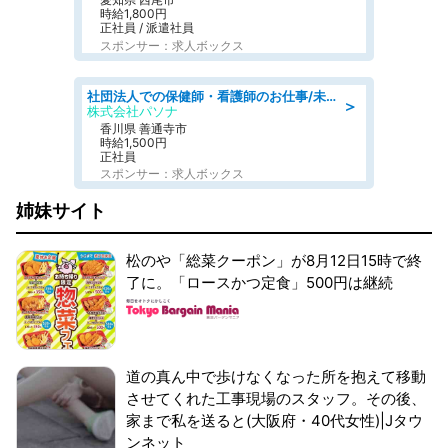
時給1,800円
正社員 / 派遣社員
スポンサー：求人ボックス
社団法人での保健師・看護師のお仕事/未経験OK/要資格:普通免許、保健師、正看護師
＞
株式会社パソナ
香川県 善通寺市
時給1,500円
正社員
スポンサー：求人ボックス
姉妹サイト
松のや「総菜クーポン」が8月12日15時で終
了に。「ロースかつ定食」500円は継続
道の真ん中で歩けなくなった所を抱えて移動
させてくれた工事現場のスタッフ。その後、
家まで私を送ると(大阪府・40代女性)|Jタウ
ンネット