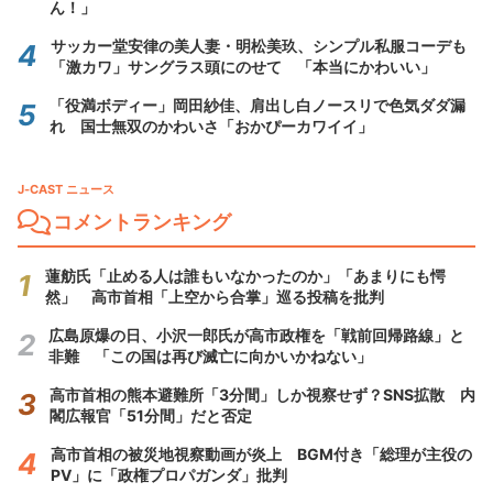
ん！」
サッカー堂安律の美人妻・明松美玖、シンプル私服コーデも
「激カワ」サングラス頭にのせて 「本当にかわいい」
「役満ボディー」岡田紗佳、肩出し白ノースリで色気ダダ漏
れ 国士無双のかわいさ「おかぴーカワイイ」
J-CAST ニュース
コメントランキング
蓮舫氏「止める人は誰もいなかったのか」「あまりにも愕
然」 高市首相「上空から合掌」巡る投稿を批判
広島原爆の日、小沢一郎氏が高市政権を「戦前回帰路線」と
非難 「この国は再び滅亡に向かいかねない」
高市首相の熊本避難所「3分間」しか視察せず？SNS拡散 内
閣広報官「51分間」だと否定
高市首相の被災地視察動画が炎上 BGM付き「総理が主役の
PV」に「政権プロパガンダ」批判