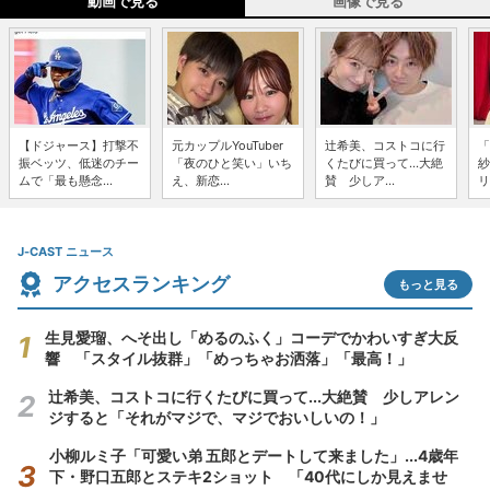
動画で見る
画像で見る
【ドジャース】打撃不
元カップルYouTuber
辻希美、コストコに行
「
振ベッツ、低迷のチー
「夜のひと笑い」いち
くたびに買って...大絶
紗
ムで「最も懸念...
え、新恋...
賛 少しア...
リ
J-CAST ニュース
アクセスランキング
もっと見る
生見愛瑠、へそ出し「めるのふく」コーデでかわいすぎ大反
響 「スタイル抜群」「めっちゃお洒落」「最高！」
辻希美、コストコに行くたびに買って...大絶賛 少しアレン
ジすると「それがマジで、マジでおいしいの！」
小柳ルミ子「可愛い弟 五郎とデートして来ました」...4歳年
下・野口五郎とステキ2ショット 「40代にしか見えませ