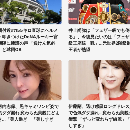
面付近の155キロ直球にヘルメ
井上尚弥は「フェザー級でも倒
ト叩きつけたDeNAルーキー宮
る」、今後見たいのは「フェザ
朝陽に擁護の声 「負けん気必
級王座統一戦」...元世界2階級
」と球団OB
王者が熱望
河内志保、黒キャミワンピ姿で
伊藤蘭、透け感黒ロングドレス
気ダダ漏れ 変わらぬ美貌にどよ
で色気ダダ漏れ...変わらぬ美貌
き...「美人過ぎ」「美しすぎ
衝撃 「ずっと変わらず綺麗」
」
しすぎ」