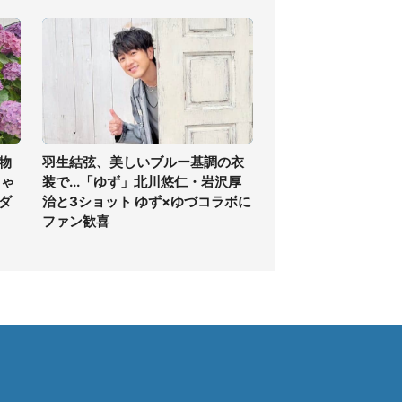
物
羽生結弦、美しいブルー基調の衣
ちゃ
装で...「ゆず」北川悠仁・岩沢厚
ダ
治と3ショット ゆず×ゆづコラボに
ファン歓喜