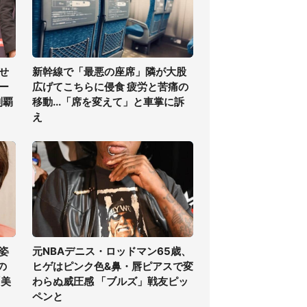
せ
新幹線で「最悪の座席」隣が大股
ー
広げてこちらに侵食 疲労と苦痛の
制覇
移動...「席を変えて」と車掌に訴
え
姿
元NBAデニス・ロッドマン65歳、
の
ヒゲはピンク色&鼻・唇ピアスで変
「美
わらぬ威圧感 「ブルズ」戦友ピッ
ペンと