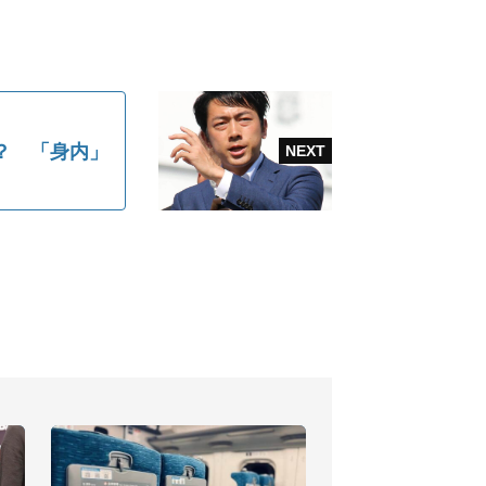
？ 「身内」