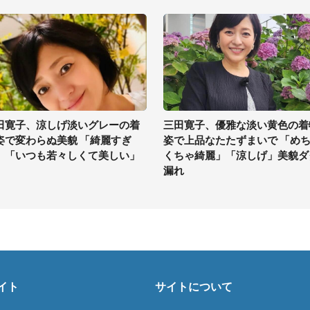
田寛子、涼しげ淡いグレーの着
三田寛子、優雅な淡い黄色の着
姿で変わらぬ美貌 「綺麗すぎ
姿で上品なたたずまいで 「め
」「いつも若々しくて美しい」
くちゃ綺麗」「涼しげ」美貌ダ
漏れ
イト
サイトについて