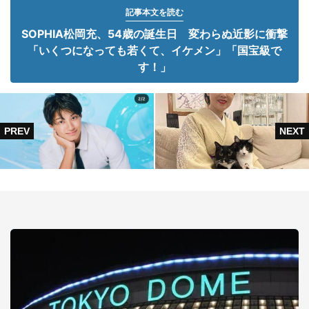
記事本文を読む
SOPHIA松岡充、54歳の誕生日 変わらぬ近影に衝撃
「いくつになっても若くて、イケメン」「国宝級で
す！」