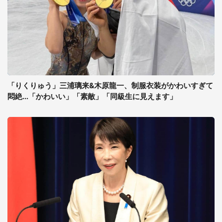
「りくりゅう」三浦璃来&木原龍一、制服衣装がかわいすぎて
悶絶...「かわいい」「素敵」「同級生に見えます」