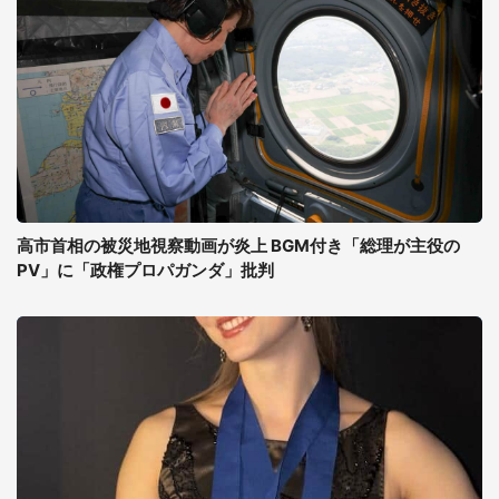
高市首相の被災地視察動画が炎上 BGM付き「総理が主役の
PV」に「政権プロパガンダ」批判