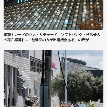
電撃トレードの巨人・リチャード、ソフトバンク・秋広優人
の存在感薄れ...「他球団の方が出場機会ある」の声が