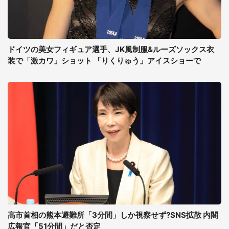
ドイツの美女フィギュア選手、JK風制服&ルーズソックス衣
装で「激カワ」ショット 「りくりゅう」アイスショーで
高市首相の熊本避難所「3分間」しか視察せず?SNS拡散 内閣
広報官「51分間」だと否定