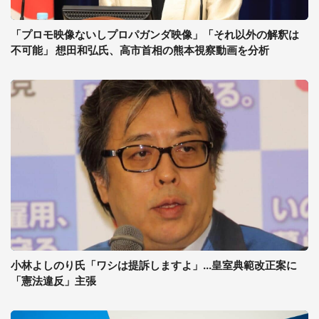
「プロモ映像ないしプロパガンダ映像」「それ以外の解釈は
不可能」 想田和弘氏、高市首相の熊本視察動画を分析
小林よしのり氏「ワシは提訴しますよ」...皇室典範改正案に
「憲法違反」主張