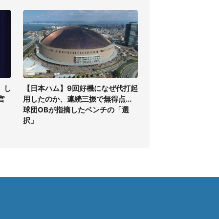
」し
【日本ハム】9回好機になぜ代打起
官
用したのか、連続三振で無得点...
球団OBが指摘したベンチの「選
択」