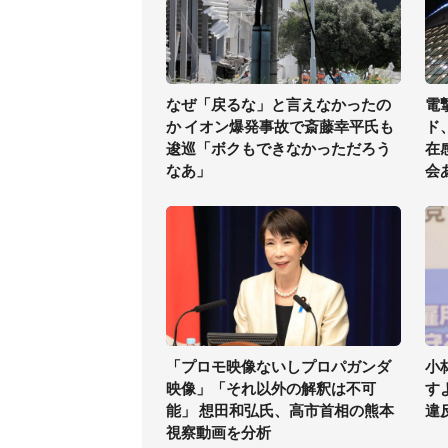
なぜ「戻るな」と言えなかったの
電
か イオン爆発事故で斎藤幸平氏も
ド
逡巡「ボクもできなかっただろう
在
なあ」
会
「プロモ映像ないしプロパガンダ
小
映像」「それ以外の解釈は不可
す
能」 想田和弘氏、高市首相の熊本
違
視察動画を分析