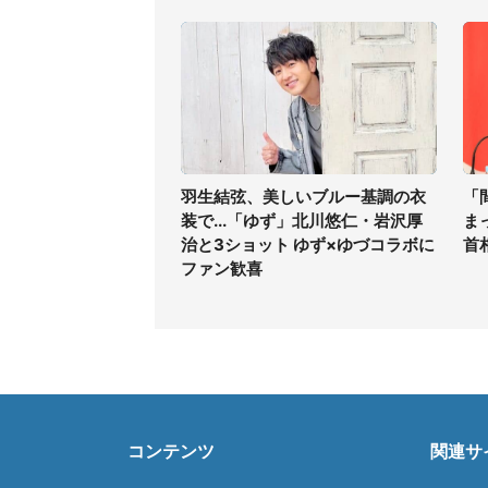
羽生結弦、美しいブルー基調の衣
「
装で...「ゆず」北川悠仁・岩沢厚
ま
治と3ショット ゆず×ゆづコラボに
首
ファン歓喜
コンテンツ
関連サ