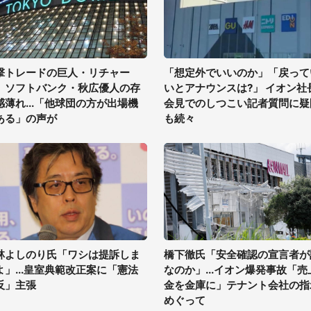
撃トレードの巨人・リチャー
「想定外でいいのか」「戻って
、ソフトバンク・秋広優人の存
いとアナウンスは?」 イオン社
感薄れ...「他球団の方が出場機
会見でのしつこい記者質問に疑
ある」の声が
も続々
林よしのり氏「ワシは提訴しま
橋下徹氏「安全確認の宣言者が
よ」...皇室典範改正案に「憲法
なのか」...イオン爆発事故「売
反」主張
金を金庫に」テナント会社の指
めぐって