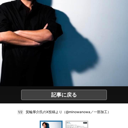
記事に戻る
箕輪厚介氏のX投稿より（@minowanowa／一部加工）
1/2