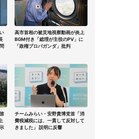
い
高市首相の被災地視察動画が炎上
長
BGM付き「総理が主役のPV」に
問
「政権プロパガンダ」批判
誰
チームみらい・安野貴博党首「消
上
費税減税には、一貫して反対して
示
きました」 説明に反響