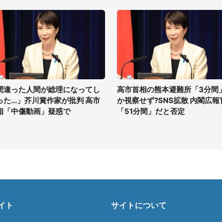
間違った人間が総理になってし
高市首相の熊本避難所「3分間
った...」芥川賞作家が批判 高市
か視察せず?SNS拡散 内閣広報
相「中傷動画」疑惑で
「51分間」だと否定
イト
サイトについて