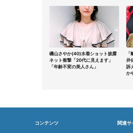
磯山さやか(40)水着ショット披露
「
ネット衝撃「20代に見えます」
井
「年齢不変の美人さん」
訴
か
コンテンツ
関連サ