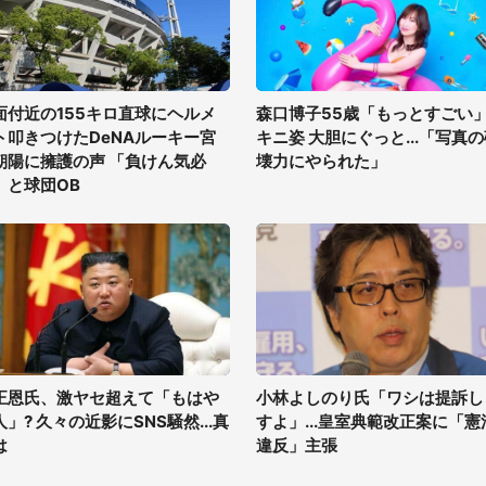
面付近の155キロ直球にヘルメ
森口博子55歳「もっとすごい
ト叩きつけたDeNAルーキー宮
キニ姿 大胆にぐっと...「写真
朝陽に擁護の声 「負けん気必
壊力にやられた」
」と球団OB
正恩氏、激ヤセ超えて「もはや
小林よしのり氏「ワシは提訴し
人」? 久々の近影にSNS騒然...真
すよ」...皇室典範改正案に「憲
は
違反」主張