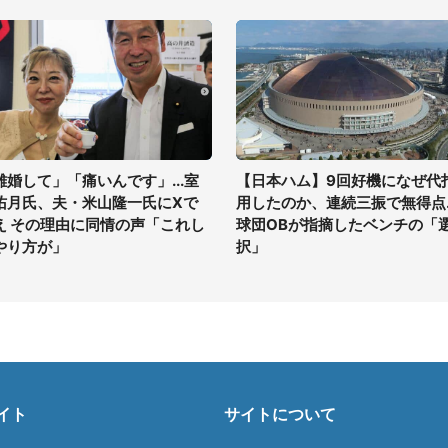
離婚して」「痛いんです」...室
【日本ハム】9回好機になぜ代
佑月氏、夫・米山隆一氏にXで
用したのか、連続三振で無得点..
え その理由に同情の声「これし
球団OBが指摘したベンチの「
やり方が」
択」
イト
サイトについて