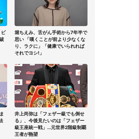
」ビ
堀ちえみ、舌がん手術から7年半で
の破
思い 「嘆くことが前より少なくな
り、ラクに」「健康でいられれば
それでヨシ!」
ま
井上尚弥は「フェザー級でも倒せ
法
る」、今後見たいのは「フェザー
級王座統一戦」...元世界2階級制覇
王者が熱望