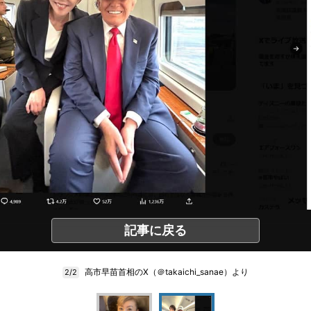
記事に戻る
高市早苗首相のX（＠takaichi_sanae）より
2/2