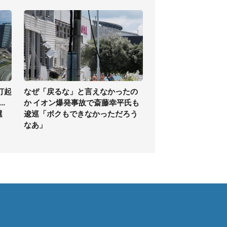
打起
なぜ「戻るな」と言えなかったの
.
か イオン爆発事故で斎藤幸平氏も
選
逡巡「ボクもできなかっただろう
なあ」