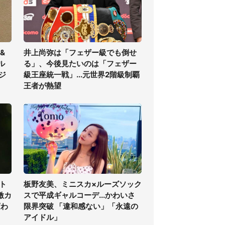
&
井上尚弥は「フェザー級でも倒せ
ル
る」、今後見たいのは「フェザー
ジ
級王座統一戦」...元世界2階級制覇
王者が熱望
ト
板野友美、ミニスカ×ルーズソック
激カ
スで平成ギャルコーデ...かわいさ
変わ
限界突破 「違和感ない」「永遠の
アイドル」