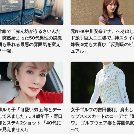
幹線で「赤ん坊がうるさいんだ
元NHK中川安奈アナ、へそ出し
」突然始まった50代男性の説教
ド派手巨人ユニ姿で...神スタイ
囲も呆れる最悪の雰囲気を変え
炸裂 G党も大喜び「反則級のビ
「一喝」
ュアル」
柳ルミ子「可愛い弟 五郎とデー
女子ゴルフの吉田優利、肩出し
して来ました」...4歳年下・野口
ップス×スカートのコーデで「
郎とステキ2ショット 「40代に
ワ」 ゴルフウェア姿と雰囲気
か見えません!」
って