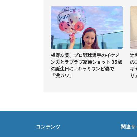
板野友美、プロ野球選手のイケメ
辻
ン夫とラブラブ家族ショット 35歳
の
の誕生日に...キャミワンピ姿で
ギ
「激カワ」
り
コンテンツ
関連サ