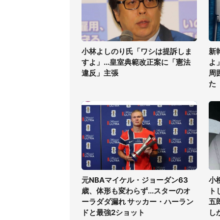
小林よしのり氏「ワシは提訴しま
新
すよ」...皇室典範改正案に「憲法
よ
違反」主張
周
た
元NBAマイケル・ジョーダン63
小
歳、体形も変わらず...スターのオ
ト
ーラダダ漏れ サッカー・ハーラン
五
ドと最強2ショット
し