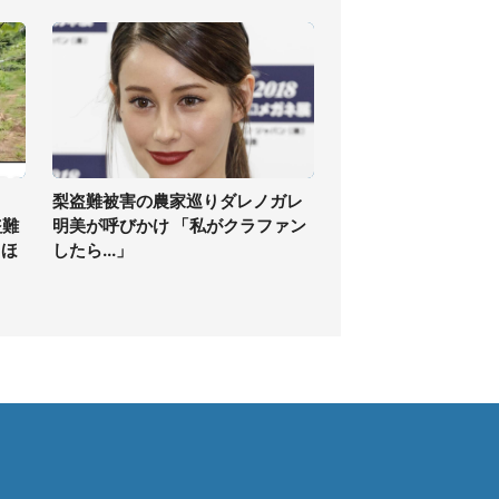
梨盗難被害の農家巡りダレノガレ
盗難
明美が呼びかけ 「私がクラファン
てほ
したら...」