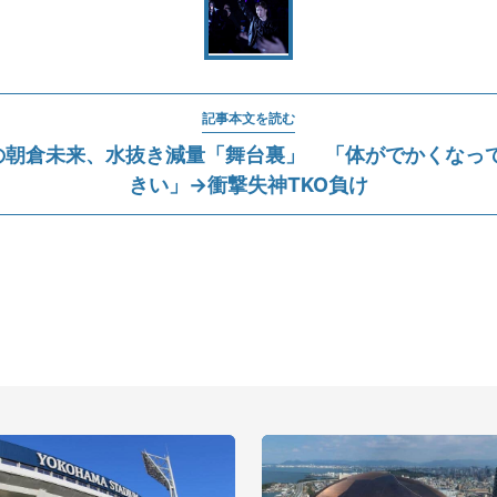
記事本文を読む
出場の朝倉未来、水抜き減量「舞台裏」 「体がでかくなっ
きい」→衝撃失神TKO負け