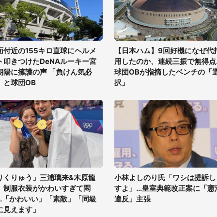
面付近の155キロ直球にヘルメ
【日本ハム】9回好機になぜ代
ト叩きつけたDeNAルーキー宮
用したのか、連続三振で無得点..
朝陽に擁護の声 「負けん気必
球団OBが指摘したベンチの「
」と球団OB
択」
りくりゅう」三浦璃来&木原龍
小林よしのり氏「ワシは提訴し
、制服衣装がかわいすぎて悶
すよ」...皇室典範改正案に「憲
...「かわいい」「素敵」「同級
違反」主張
に見えます」