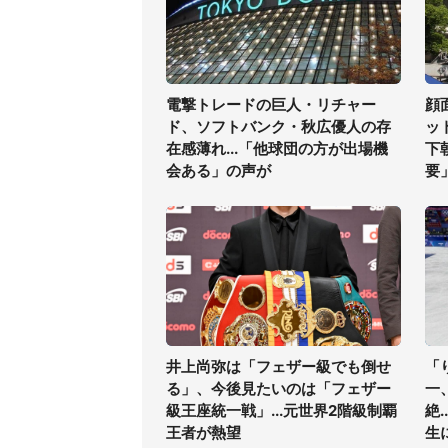
電撃トレードの巨人・リチャー
顔
ド、ソフトバンク・秋広優人の存
ッ
在感薄れ...「他球団の方が出場機
下
会ある」の声が
要
井上尚弥は「フェザー級でも倒せ
「
る」、今後見たいのは「フェザー
一
級王座統一戦」...元世界2階級制覇
絶
王者が熱望
生