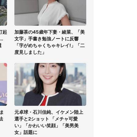
打起
加藤茶の45歳年下妻・綾菜、「美
.
文字」手書き勉強ノートに反響
選
「字がめちゃくちゃキレイ!」「二
度見しました」
ま
元卓球・石川佳純、イケメン陸上
法
選手と2ショット 「メチャ可愛
い」「かわいい笑顔」「美男美
女」話題に