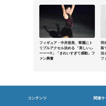
フィギュア・中井亜美、華麗にト
羽
リプルアクセル決める 「美しいぃ
装
ーーー!!」「きれいすぎて感動」フ
治
ァン興奮
フ
コンテンツ
関連サ