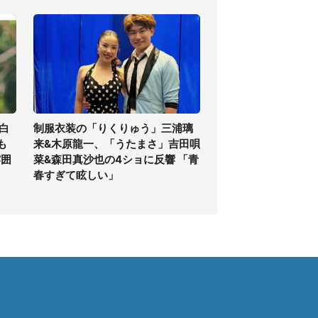
白
制服衣装の「りくりゅう」三浦璃
も
来&木原龍一、「うたまさ」吉田唄
雰囲
菜&森田真沙也の4ショに反響 「青
春すぎて眩しい」