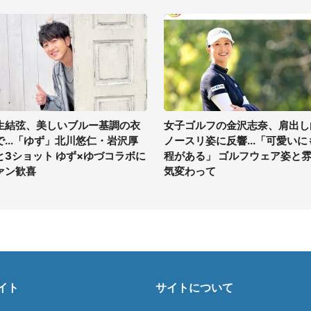
生結弦、美しいブルー基調の衣
女子ゴルフの金沢志奈、肩出し
で...「ゆず」北川悠仁・岩沢厚
ノースリ姿に反響...「可愛いに
と3ショット ゆず×ゆづコラボに
程がある」 ゴルフウェア姿と
ァン歓喜
気変わって
イト
サイトについて