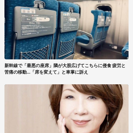
新幹線で「最悪の座席」隣が大股広げてこちらに侵食 疲労と
苦痛の移動...「席を変えて」と車掌に訴え