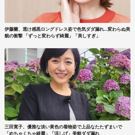
伊藤蘭、透け感黒ロングドレス姿で色気ダダ漏れ...変わらぬ美
貌の衝撃 「ずっと変わらず綺麗」「美しすぎ」
三田寛子、優雅な淡い黄色の着物姿で上品なたたずまいで
「めちゃくちゃ綺麗」「涼しげ」美貌ダダ漏れ