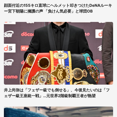
顔面付近の155キロ直球にヘルメット叩きつけたDeNAルーキ
ー宮下朝陽に擁護の声 「負けん気必要」と球団OB
井上尚弥は「フェザー級でも倒せる」、今後見たいのは「フ
ェザー級王座統一戦」...元世界2階級制覇王者が熱望